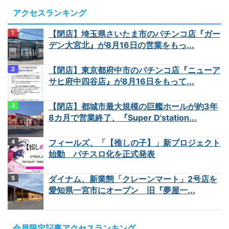
アクセスランキング
【閉店】埼玉県さいたま市のパチンコ店『ガー
デン大宮北』が8月16日の営業をもっ...
【閉店】東京都府中市のパチンコ店『ニューア
サヒ府中四谷店』が8月16日をもって...
【閉店】都城市最大規模の巨艦ホールが約3年
8カ月で営業終了、『Super D'station...
フィールズ、「【推しの子】」新プロジェクト
始動 パチスロ化を正式発表
ダイナム、新業態「クレーンマート」2号店を
愛知県一宮市にオープン 旧『夢屋一...
会員限定記事アクセスランキング