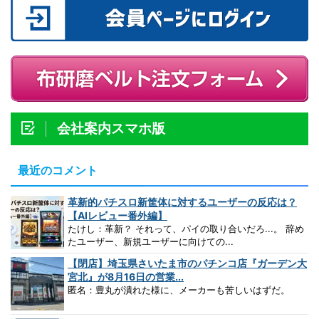
会社案内スマホ版
最近のコメント
革新的パチスロ新筐体に対するユーザーの反応は？
【AIレビュー番外編】
たけし：革新？ それって、パイの取り合いだろ...。 辞め
たユーザー、新規ユーザーに向けての...
【閉店】埼玉県さいたま市のパチンコ店『ガーデン大
宮北』が8月16日の営業...
匿名：豊丸が潰れた様に、メーカーも苦しいはずだ。