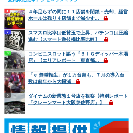
４年足らずの間に１１店舗を閉鎖・売却、経営
ホールは残り４店舗まで減少す...
スマスロ比率は低貸玉で上昇、パチンコは圧縮
進む【スマート遊技機比率比較】
コンビニスロット謳う『ＢＩＧディッパー木場
店』【エリアレポート 東京都...
「ｅ 無職転生」が１万台超も、７月の導入台
数は前年から大幅減
ダイナムの新業態１号店を視察【特別レポート
「クレーンマート大阪泉佐野店」】