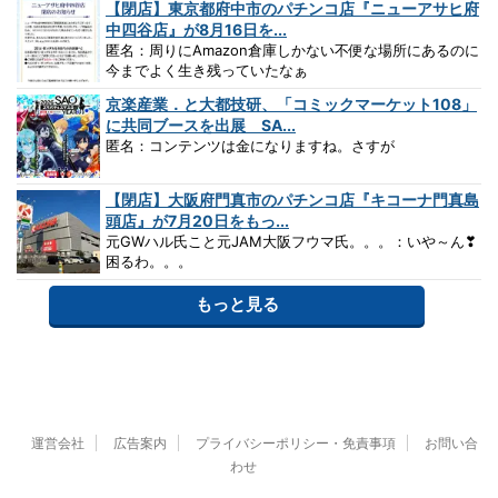
【閉店】東京都府中市のパチンコ店『ニューアサヒ府
中四谷店』が8月16日を...
匿名：周りにAmazon倉庫しかない不便な場所にあるのに
今までよく生き残っていたなぁ
京楽産業．と大都技研、「コミックマーケット108」
に共同ブースを出展 SA...
匿名：コンテンツは金になりますね。さすが
【閉店】大阪府門真市のパチンコ店『キコーナ門真島
頭店』が7月20日をもっ...
元GWハル氏こと元JAM大阪フウマ氏。。。：いや～ん❣
困るわ。。。
もっと見る
運営会社
広告案内
プライバシーポリシー・免責事項
お問い合
わせ