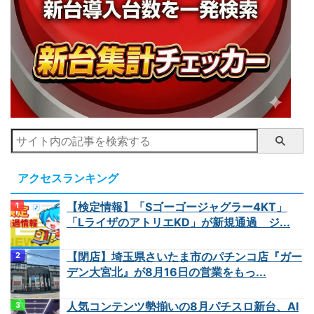
アクセスランキング
【検定情報】「Sゴーゴージャグラー4KT」
「LライザのアトリエKD」が新規通過 ジ...
【閉店】埼玉県さいたま市のパチンコ店『ガー
デン大宮北』が8月16日の営業をもっ...
人気コンテンツ勢揃いの8月パチスロ新台、AI