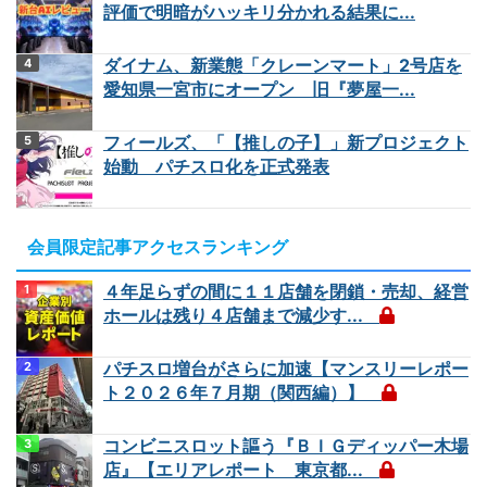
評価で明暗がハッキリ分かれる結果に...
ダイナム、新業態「クレーンマート」2号店を
愛知県一宮市にオープン 旧『夢屋一...
フィールズ、「【推しの子】」新プロジェクト
始動 パチスロ化を正式発表
会員限定記事アクセスランキング
４年足らずの間に１１店舗を閉鎖・売却、経営
ホールは残り４店舗まで減少す...
パチスロ増台がさらに加速【マンスリーレポー
ト２０２６年７月期（関西編）】
コンビニスロット謳う『ＢＩＧディッパー木場
店』【エリアレポート 東京都...