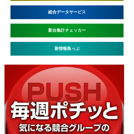
総合データサービス
新台集計チェッカー
新情報島っぷ