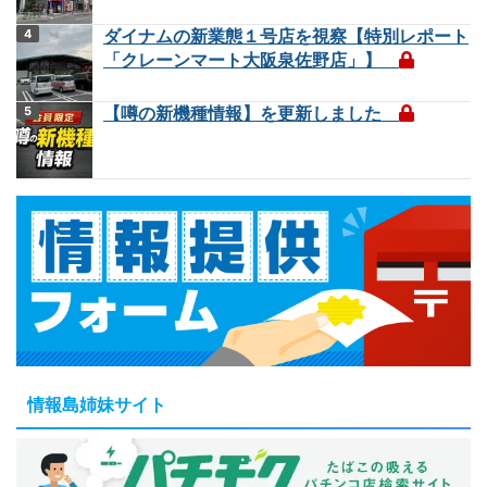
ダイナムの新業態１号店を視察【特別レポート
「クレーンマート大阪泉佐野店」】
【噂の新機種情報】を更新しました
情報島姉妹サイト