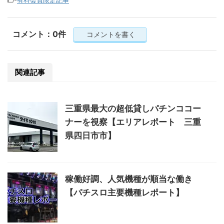
コメント：0件
コメントを書く
関連記事
三重県最大の超低貸しパチンココー
ナーを視察【エリアレポート 三重
県四日市市】
稼働好調、人気機種が順当な働き
【パチスロ主要機種レポート】