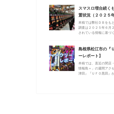
スマスロ増台続く
置状況（２０２５
本稿では弊社ＤＢをも
調査は２０２５年６月
されている情報に基づく。
島根県松江市の『
ーレポート】
本稿では、直近の閉店
情報島＋」の週間アク
津田』『ＵＦＯ黒田』が閉