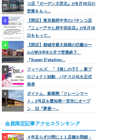
コ店『ガーデン大宮北』が8月16日の
営業をもっ...
【閉店】東京都府中市のパチンコ店
『ニューアサヒ府中四谷店』が8月16
日をもって...
【閉店】都城市最大規模の巨艦ホー
ルが約3年8カ月で営業終了、
『Super D'station...
フィールズ、「【推しの子】」新プ
ロジェクト始動 パチスロ化を正式
発表
ダイナム、新業態「クレーンマー
ト」2号店を愛知県一宮市にオープ
ン 旧『夢屋一...
会員限定記事アクセスランキング
４年足らずの間に１１店舗を閉鎖・