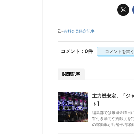
-
有料会員限定記事
コメント：0件
コメントを書
関連記事
主力機安定、「ジ
ト】
編集部では毎週金曜日
客付き動向や貢献度を
の稼働率が店舗平均稼働率