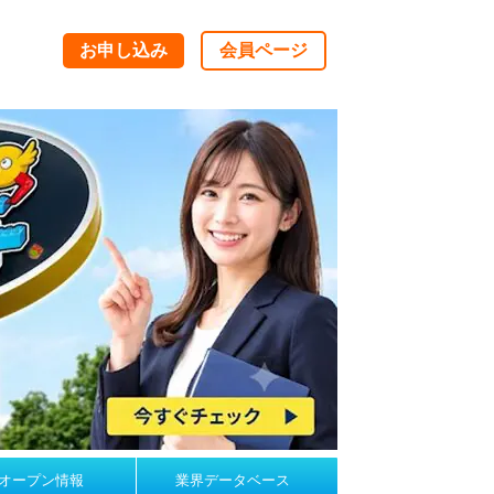
お申し込み
会員ページ
オープン情報
業界データベース