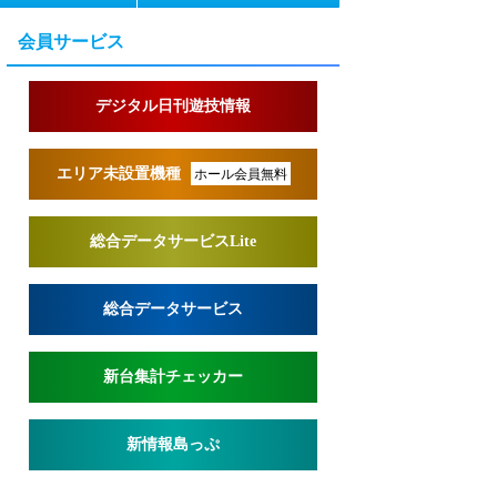
会員サービス
デジタル日刊遊技情報
エリア未設置機種
ホール会員無料
総合データサービスLite
総合データサービス
新台集計チェッカー
新情報島っぷ