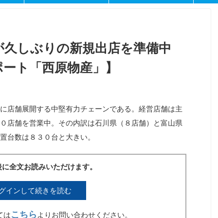
が久しぶりの新規出店を準備中
ポート「西原物産」】
に店舗展開する中堅有力チェーンである。経営店舗は主
０店舗を営業中。その内訳は石川県（８店舗）と富山県
置台数は８３０台と大きい。
後に全文お読みいただけます。
グインして続きを読む
こちら
ては
よりお問い合わせください。