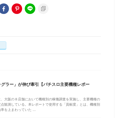
く
ャグラー」が伸び牽引【パチスロ主要機種レポー
に、大阪の８店舗において機種別の稼働調査を実施し、主要機種の
定点観測している。本レポートで使用する「貢献度」とは、機種別
を上まわっていた ...