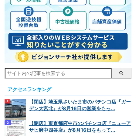
アクセスランキング
【閉店】埼玉県さいたま市のパチンコ店『ガー
デン大宮北』が8月16日の営業をもっ...
【閉店】東京都府中市のパチンコ店『ニューア
サヒ府中四谷店』が8月16日をもって...