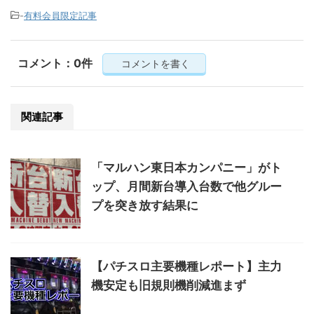
-
有料会員限定記事
コメント：0件
コメントを書く
関連記事
「マルハン東日本カンパニー」がト
ップ、月間新台導入台数で他グルー
プを突き放す結果に
【パチスロ主要機種レポート】主力
機安定も旧規則機削減進まず