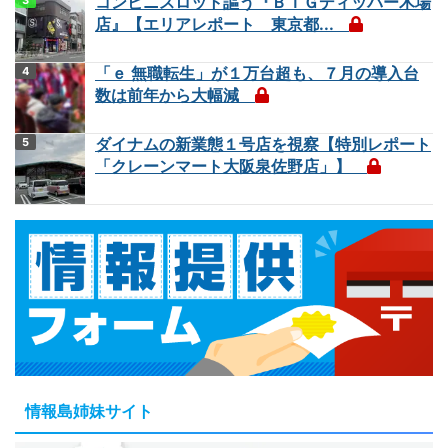
コンビニスロット謳う『ＢＩＧディッパー木場
店』【エリアレポート 東京都...
「ｅ 無職転生」が１万台超も、７月の導入台
数は前年から大幅減
ダイナムの新業態１号店を視察【特別レポート
「クレーンマート大阪泉佐野店」】
情報島姉妹サイト