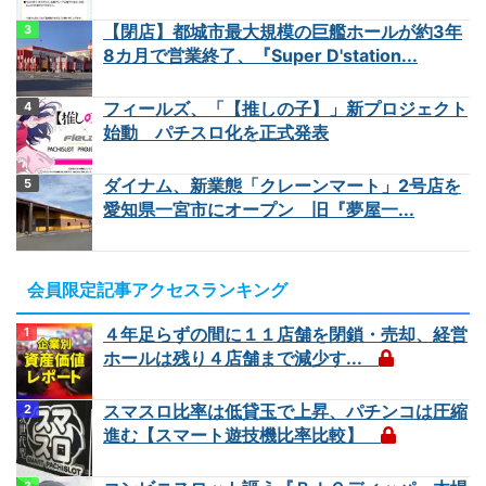
【閉店】都城市最大規模の巨艦ホールが約3年
8カ月で営業終了、『Super D'station...
フィールズ、「【推しの子】」新プロジェクト
始動 パチスロ化を正式発表
ダイナム、新業態「クレーンマート」2号店を
愛知県一宮市にオープン 旧『夢屋一...
会員限定記事アクセスランキング
４年足らずの間に１１店舗を閉鎖・売却、経営
ホールは残り４店舗まで減少す...
スマスロ比率は低貸玉で上昇、パチンコは圧縮
進む【スマート遊技機比率比較】