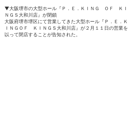
▼大阪堺市の大型ホール『Ｐ．Ｅ．ＫＩＮＧ ＯＦ ＫＩ
ＮＧＳ大和川店』が閉鎖
大阪府堺市堺区にて営業してきた大型ホール『Ｐ．Ｅ．Ｋ
ＩＮＧＯＦ ＫＩＮＧＳ大和川店』が２月１１日の営業を
以って閉店することが告知された。