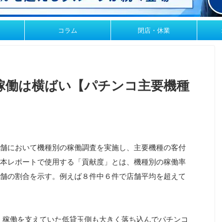
コラム
閉店・休業
稼働は横ばい【パチンコ主要機種
舗において機種別の稼働調査を実施し、主要機種の客付
本レポートで使用する「貢献度」とは、機種別の稼働率
舗の割合を示す。例えば８件中６件で店舗平均を超えて
稼働を支えていた低貸玉側も大きく落ち込んでパチンコ