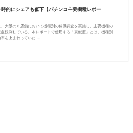
一時的にシェアも低下【パチンコ主要機種レポー
に、大阪の８店舗において機種別の稼働調査を実施し、主要機種の
定点観測している。本レポートで使用する「貢献度」とは、機種別
を上まわっていた ...