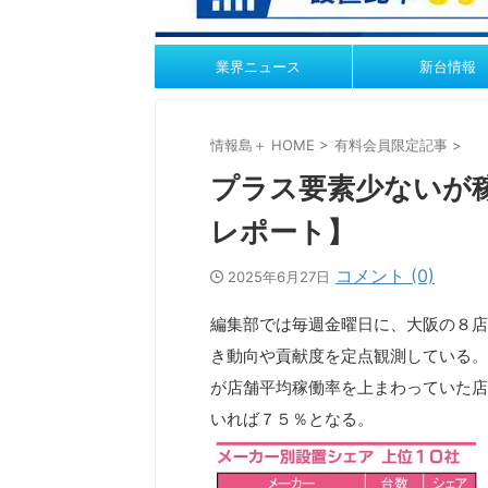
業界ニュース
新台情報
情報島＋ HOME
>
有料会員限定記事
>
プラス要素少ないが
レポート】
コメント (0)
2025年6月27日
編集部では毎週金曜日に、大阪の８店
き動向や貢献度を定点観測している。
が店舗平均稼働率を上まわっていた店
いれば７５％となる。