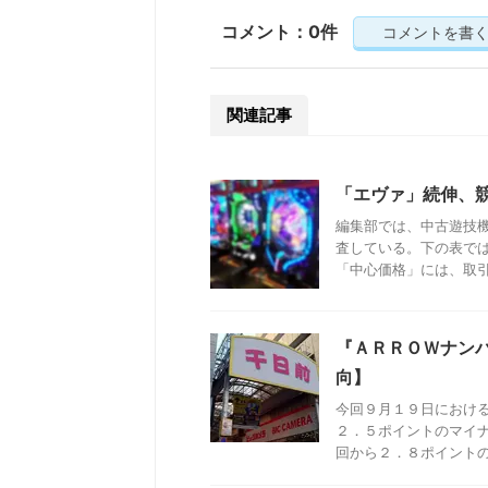
コメント：0件
コメントを書
関連記事
「エヴァ」続伸、
編集部では、中古遊技
査している。下の表で
「中心価格」には、取引成
『ＡＲＲＯＷナン
向】
今回９月１９日におけ
２．５ポイントのマイ
回から２．８ポイントのマ