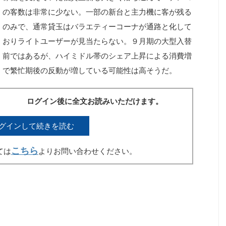
の客数は非常に少ない。一部の新台と主力機に客が残る
のみで、通常貸玉はバラエティーコーナが通路と化して
おりライトユーザーが見当たらない。９月期の大型入替
前ではあるが、ハイミドル帯のシェア上昇による消費増
で繁忙期後の反動が増している可能性は高そうだ。
ログイン後に全文お読みいただけます。
グインして続きを読む
こちら
ては
よりお問い合わせください。