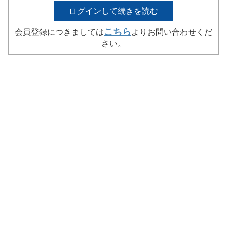
ログインして続きを読む
こちら
会員登録につきましては
よりお問い合わせくだ
さい。