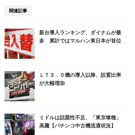
関連記事
新台導入ランキング、ダイナムが最
多 累計ではマルハン東日本が首位
ＬＴ３．０機の導入以降、設置比率
が大幅増加
ミドルは話題性不足、「東京喰種」
高騰【パチンコ中古機流通状況】