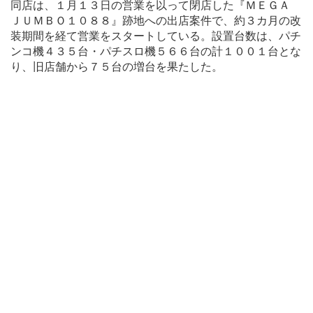
同店は、１月１３日の営業を以って閉店した『ＭＥＧＡ
ＪＵＭＢＯ１０８８』跡地への出店案件で、約３カ月の改
装期間を経て営業をスタートしている。設置台数は、パチ
ンコ機４３５台・パチスロ機５６６台の計１００１台とな
り、旧店舗から７５台の増台を果たした。