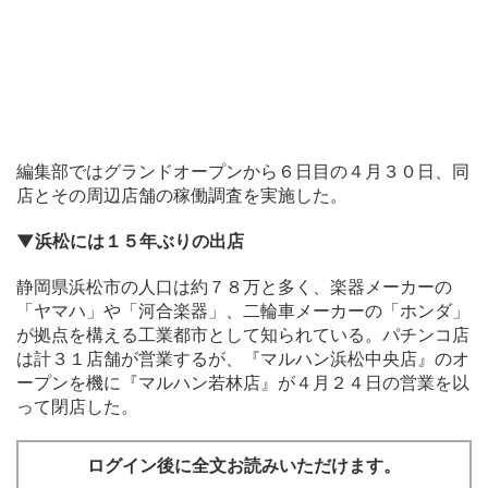
編集部ではグランドオープンから６日目の４月３０日、同
店とその周辺店舗の稼働調査を実施した。
▼浜松には１５年ぶりの出店
静岡県浜松市の人口は約７８万と多く、楽器メーカーの
「ヤマハ」や「河合楽器」、二輪車メーカーの「ホンダ」
が拠点を構える工業都市として知られている。パチンコ店
は計３１店舗が営業するが、『マルハン浜松中央店』のオ
ープンを機に『マルハン若林店』が４月２４日の営業を以
って閉店した。
ログイン後に全文お読みいただけます。