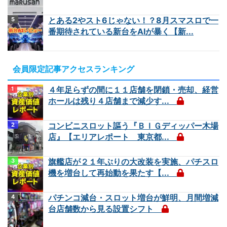
とある2やスト6じゃない！？8月スマスロで一
番期待されている新台をAIが暴く【新...
会員限定記事アクセスランキング
４年足らずの間に１１店舗を閉鎖・売却、経営
ホールは残り４店舗まで減少す...
コンビニスロット謳う『ＢＩＧディッパー木場
店』【エリアレポート 東京都...
旗艦店が２１年ぶりの大改装を実施、パチスロ
機を増台して再始動を果たす【...
パチンコ減台・スロット増台が鮮明、月間増減
台店舗数から見る設置シフト