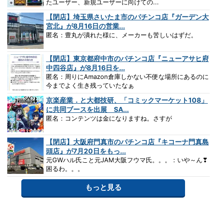
たユーザー、新規ユーザーに向けての...
【閉店】埼玉県さいたま市のパチンコ店『ガーデン大
宮北』が8月16日の営業...
匿名：豊丸が潰れた様に、メーカーも苦しいはずだ。
【閉店】東京都府中市のパチンコ店『ニューアサヒ府
中四谷店』が8月16日を...
匿名：周りにAmazon倉庫しかない不便な場所にあるのに
今までよく生き残っていたなぁ
京楽産業．と大都技研、「コミックマーケット108」
に共同ブースを出展 SA...
匿名：コンテンツは金になりますね。さすが
【閉店】大阪府門真市のパチンコ店『キコーナ門真島
頭店』が7月20日をもっ...
元GWハル氏こと元JAM大阪フウマ氏。。。：いや～ん❣
困るわ。。。
もっと見る