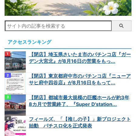
アクセスランキング
【閉店】埼玉県さいたま市のパチンコ店『ガー
デン大宮北』が8月16日の営業をもっ...
【閉店】東京都府中市のパチンコ店『ニューア
サヒ府中四谷店』が8月16日をもって...
【閉店】都城市最大規模の巨艦ホールが約3年
8カ月で営業終了、『Super D'station...
フィールズ、「【推しの子】」新プロジェクト
始動 パチスロ化を正式発表