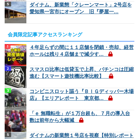
ダイナム、新業態「クレーンマート」2号店を
愛知県一宮市にオープン 旧『夢屋一...
会員限定記事アクセスランキング
４年足らずの間に１１店舗を閉鎖・売却、経営
ホールは残り４店舗まで減少す...
スマスロ比率は低貸玉で上昇、パチンコは圧縮
進む【スマート遊技機比率比較】
コンビニスロット謳う『ＢＩＧディッパー木場
店』【エリアレポート 東京都...
「ｅ 無職転生」が１万台超も、７月の導入台
数は前年から大幅減
ダイナムの新業態１号店を視察【特別レポート