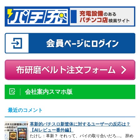
会社案内スマホ版
最近のコメント
革新的パチスロ新筐体に対するユーザーの反応は？
【AIレビュー番外編】
たけし：革新？ それって、パイの取り合いだろ...。 辞め