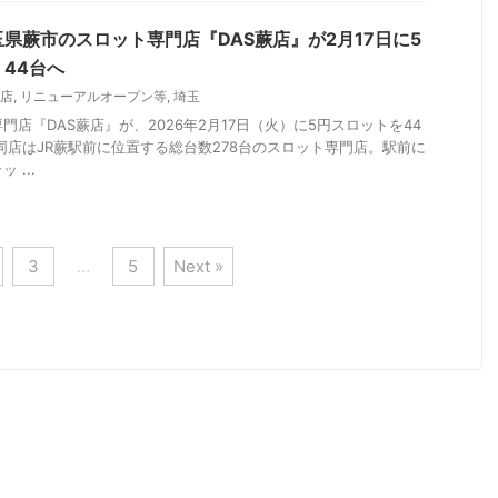
県蕨市のスロット専門店『DAS蕨店』が2月17日に5
44台へ
蕨店
,
リニューアルオープン等
,
埼玉
店『DAS蕨店』が、2026年2月17日（火）に5円スロットを44
同店はJR蕨駅前に位置する総台数278台のスロット専門店。駅前に
...
3
…
5
Next »