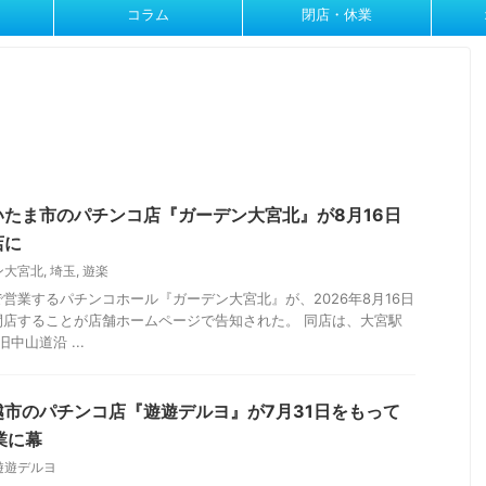
コラム
閉店・休業
たま市のパチンコ店『ガーデン大宮北』が8月16日
店に
ン大宮北
,
埼玉
,
遊楽
営業するパチンコホール『ガーデン大宮北』が、2026年8月16日
閉店することが店舗ホームページで告知された。 同店は、大宮駅
中山道沿 ...
市のパチンコ店『遊遊デルヨ』が7月31日をもって
業に幕
遊遊デルヨ