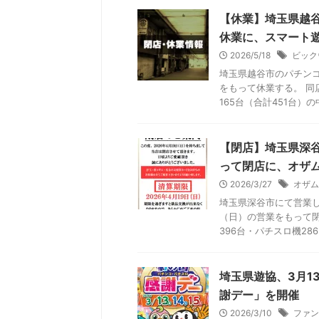
【休業】埼玉県越谷
休業に、スマート
2026/5/18
ビック
埼玉県越谷市のパチンコ
をもって休業する。 同
165台（合計451台）の中規
【閉店】埼玉県深谷
って閉店に、オザ
2026/3/27
オザム
埼玉県深谷市にて営業し
（日）の営業をもって閉
396台・パチスロ機286台
埼玉県遊協、3月1
謝デー」を開催
2026/3/10
ファン