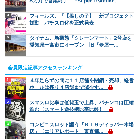
8カ月で営業終了、『Super D'station...
フィールズ、「【推しの子】」新プロジェクト
始動 パチスロ化を正式発表
ダイナム、新業態「クレーンマート」2号店を
愛知県一宮市にオープン 旧『夢屋一...
会員限定記事アクセスランキング
４年足らずの間に１１店舗を閉鎖・売却、経営
ホールは残り４店舗まで減少す...
スマスロ比率は低貸玉で上昇、パチンコは圧縮
進む【スマート遊技機比率比較】
コンビニスロット謳う『ＢＩＧディッパー木場
店』【エリアレポート 東京都...