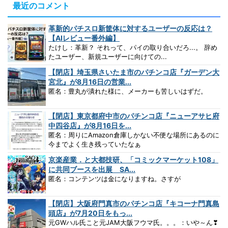
最近のコメント
革新的パチスロ新筐体に対するユーザーの反応は？
【AIレビュー番外編】
たけし：革新？ それって、パイの取り合いだろ...。 辞め
たユーザー、新規ユーザーに向けての...
【閉店】埼玉県さいたま市のパチンコ店『ガーデン大
宮北』が8月16日の営業...
匿名：豊丸が潰れた様に、メーカーも苦しいはずだ。
【閉店】東京都府中市のパチンコ店『ニューアサヒ府
中四谷店』が8月16日を...
匿名：周りにAmazon倉庫しかない不便な場所にあるのに
今までよく生き残っていたなぁ
京楽産業．と大都技研、「コミックマーケット108」
に共同ブースを出展 SA...
匿名：コンテンツは金になりますね。さすが
【閉店】大阪府門真市のパチンコ店『キコーナ門真島
頭店』が7月20日をもっ...
元GWハル氏こと元JAM大阪フウマ氏。。。：いや～ん❣