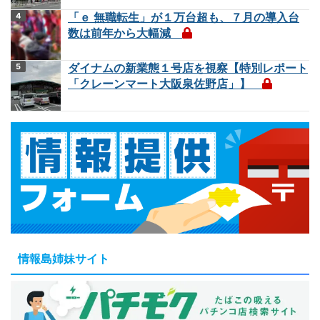
「ｅ 無職転生」が１万台超も、７月の導入台
数は前年から大幅減
ダイナムの新業態１号店を視察【特別レポート
「クレーンマート大阪泉佐野店」】
情報島姉妹サイト