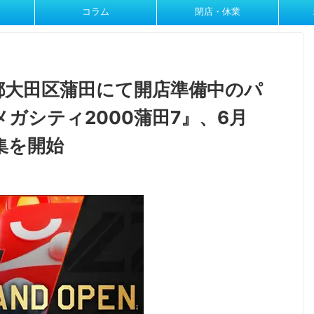
コラム
閉店・休業
都大田区蒲田にて開店準備中のパ
ガシティ2000蒲田7』、6月
集を開始