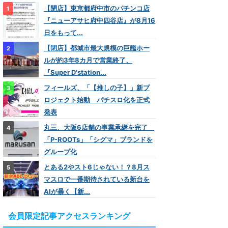
【閉店】東京都府中市のパチンコ店
『ニューアサヒ府中四谷店』が8月16
日をもって...
【閉店】都城市最大規模の巨艦ホー
ルが約3年8カ月で営業終了、
『Super D'station...
フィールズ、「【推しの子】」新プ
ロジェクト始動 パチスロ化を正式
発表
丸三、大阪6店舗の事業承継を完了
「P-ROOTs」「シグマ」ブランドを
グループ化
とある2やスト6じゃない！？8月ス
マスロで一番期待されている新台を
AIが暴く【新...
会員限定記事アクセスランキング