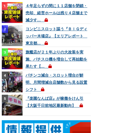
４年足らずの間に１１店舗を閉鎖・
売却、経営ホールは残り４店舗まで
減少す...
コンビニスロット謳う『ＢＩＧディ
ッパー木場店』【エリアレポート
東京都...
旗艦店が２１年ぶりの大改装を実
施、パチスロ機を増台して再始動を
果たす【...
パチンコ減台・スロット増台が鮮
明、月間増減台店舗数から見る設置
シフト
『楽園なんば店』が稼働をけん引
【大阪千日前地区最新動向】