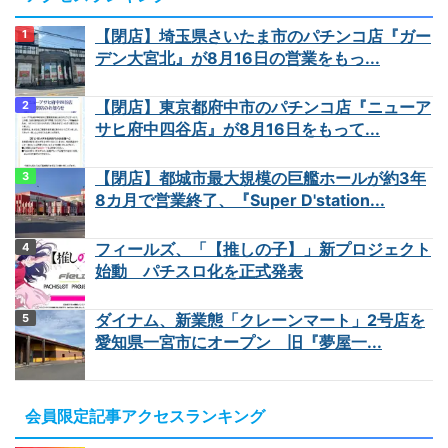
【閉店】埼玉県さいたま市のパチンコ店『ガー
デン大宮北』が8月16日の営業をもっ...
【閉店】東京都府中市のパチンコ店『ニューア
サヒ府中四谷店』が8月16日をもって...
【閉店】都城市最大規模の巨艦ホールが約3年
8カ月で営業終了、『Super D'station...
フィールズ、「【推しの子】」新プロジェクト
始動 パチスロ化を正式発表
ダイナム、新業態「クレーンマート」2号店を
愛知県一宮市にオープン 旧『夢屋一...
会員限定記事アクセスランキング