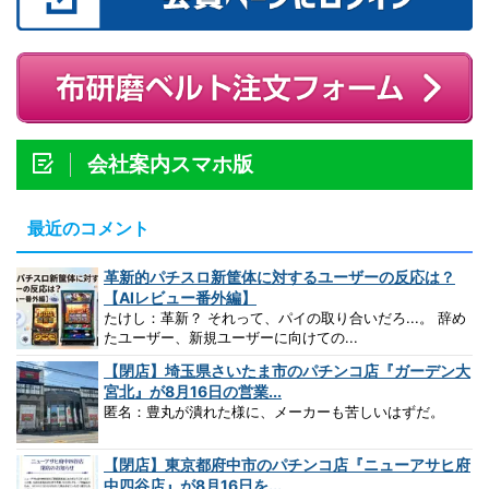
会社案内スマホ版
最近のコメント
革新的パチスロ新筐体に対するユーザーの反応は？
【AIレビュー番外編】
たけし：革新？ それって、パイの取り合いだろ...。 辞め
たユーザー、新規ユーザーに向けての...
【閉店】埼玉県さいたま市のパチンコ店『ガーデン大
宮北』が8月16日の営業...
匿名：豊丸が潰れた様に、メーカーも苦しいはずだ。
【閉店】東京都府中市のパチンコ店『ニューアサヒ府
中四谷店』が8月16日を...