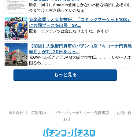
匿名：周りにAmazon倉庫しかない不便な場所にあるのに
今までよく生き残っていたなぁ
京楽産業．と大都技研、「コミックマーケット108」
に共同ブースを出展 SA...
匿名：コンテンツは金になりますね。さすが
【閉店】大阪府門真市のパチンコ店『キコーナ門真島
頭店』が7月20日をもっ...
元GWハル氏こと元JAM大阪フウマ氏。。。：いや～ん❣
困るわ。。。
もっと見る
運営会社
広告案内
プライバシーポリシー・免責事項
お問い合
わせ