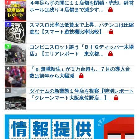
４年足らずの間に１１店舗を閉鎖・売却、経営
ホールは残り４店舗まで減少す...
スマスロ比率は低貸玉で上昇、パチンコは圧縮
進む【スマート遊技機比率比較】
コンビニスロット謳う『ＢＩＧディッパー木場
店』【エリアレポート 東京都...
「ｅ 無職転生」が１万台超も、７月の導入台
数は前年から大幅減
ダイナムの新業態１号店を視察【特別レポート
「クレーンマート大阪泉佐野店」】