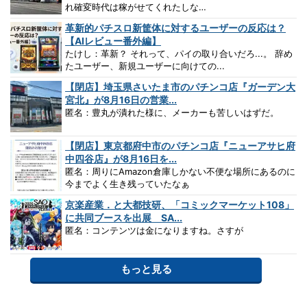
れ確変時代は稼がせてくれたしな…
革新的パチスロ新筐体に対するユーザーの反応は？
【AIレビュー番外編】
たけし：革新？ それって、パイの取り合いだろ...。 辞め
たユーザー、新規ユーザーに向けての...
【閉店】埼玉県さいたま市のパチンコ店『ガーデン大
宮北』が8月16日の営業...
匿名：豊丸が潰れた様に、メーカーも苦しいはずだ。
【閉店】東京都府中市のパチンコ店『ニューアサヒ府
中四谷店』が8月16日を...
匿名：周りにAmazon倉庫しかない不便な場所にあるのに
今までよく生き残っていたなぁ
京楽産業．と大都技研、「コミックマーケット108」
に共同ブースを出展 SA...
匿名：コンテンツは金になりますね。さすが
もっと見る