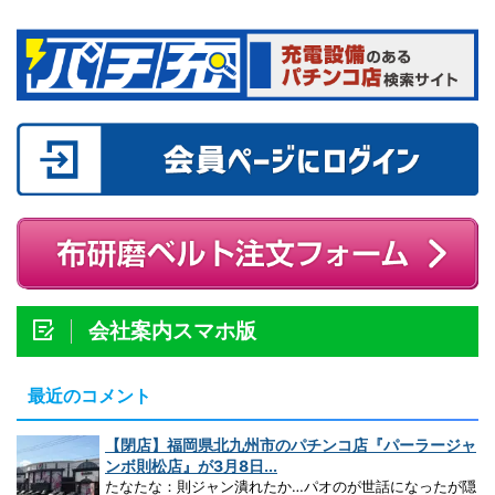
会社案内スマホ版
最近のコメント
【閉店】福岡県北九州市のパチンコ店『パーラージャ
ンボ則松店』が3月8日...
たなたな：則ジャン潰れたか…パオのが世話になったが隠