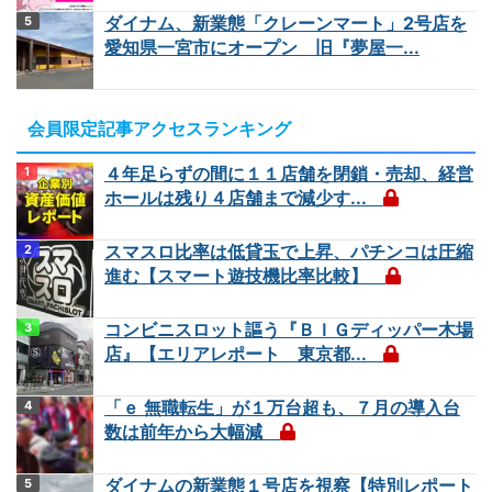
ダイナム、新業態「クレーンマート」2号店を
愛知県一宮市にオープン 旧『夢屋一...
会員限定記事アクセスランキング
４年足らずの間に１１店舗を閉鎖・売却、経営
ホールは残り４店舗まで減少す...
スマスロ比率は低貸玉で上昇、パチンコは圧縮
進む【スマート遊技機比率比較】
コンビニスロット謳う『ＢＩＧディッパー木場
店』【エリアレポート 東京都...
「ｅ 無職転生」が１万台超も、７月の導入台
数は前年から大幅減
ダイナムの新業態１号店を視察【特別レポート