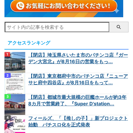
アクセスランキング
【閉店】埼玉県さいたま市のパチンコ店『ガー
デン大宮北』が8月16日の営業をもっ...
【閉店】東京都府中市のパチンコ店『ニューア
サヒ府中四谷店』が8月16日をもって...
【閉店】都城市最大規模の巨艦ホールが約3年
8カ月で営業終了、『Super D'station...
フィールズ、「【推しの子】」新プロジェクト
始動 パチスロ化を正式発表