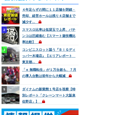
４年足らずの間に１１店舗を閉鎖・
売却、経営ホールは残り４店舗まで
減少す...
スマスロ比率は低貸玉で上昇、パチ
ンコは圧縮進む【スマート遊技機比
率比較】
コンビニスロット謳う『ＢＩＧディ
ッパー木場店』【エリアレポート
東京都...
「ｅ 無職転生」が１万台超も、７月
の導入台数は前年から大幅減
ダイナムの新業態１号店を視察【特
別レポート「クレーンマート大阪泉
佐野店」】