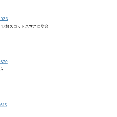
05033
0円47枚スロットスマスロ増台
09679
入
3615