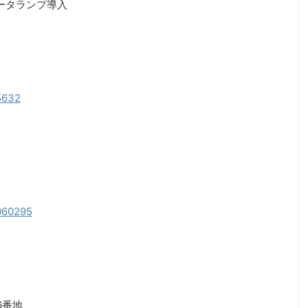
データランプ導入
05632
2060295
6番地