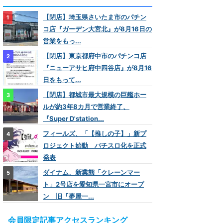
【閉店】埼玉県さいたま市のパチン
コ店『ガーデン大宮北』が8月16日の
営業をもっ...
【閉店】東京都府中市のパチンコ店
『ニューアサヒ府中四谷店』が8月16
日をもって...
【閉店】都城市最大規模の巨艦ホー
ルが約3年8カ月で営業終了、
『Super D'station...
フィールズ、「【推しの子】」新プ
ロジェクト始動 パチスロ化を正式
発表
ダイナム、新業態「クレーンマー
ト」2号店を愛知県一宮市にオープ
ン 旧『夢屋一...
会員限定記事アクセスランキング