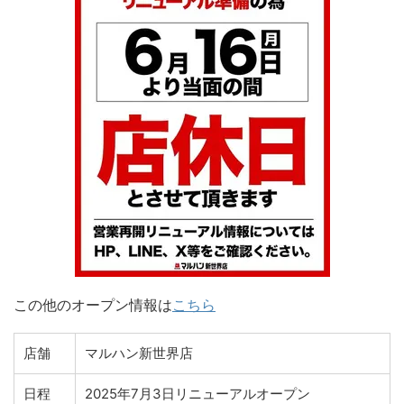
この他のオープン情報は
こちら
店舗
マルハン新世界店
日程
2025年7月3日リニューアルオープン