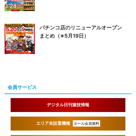
パチンコ店のリニューアルオープン
まとめ（※5月19日）
会員サービス
デジタル日刊遊技情報
エリア未設置機種
ホール会員無料