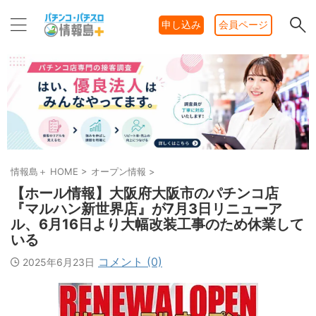
申し込み
会員ページ
情報島＋ HOME
>
オープン情報
>
【ホール情報】大阪府大阪市のパチンコ店
『マルハン新世界店』が7月3日リニューア
ル、6月16日より大幅改装工事のため休業して
いる
コメント (0)
2025年6月23日