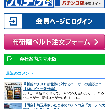
会社案内スマホ版
最近のコメント
革新的パチスロ新筐体に対するユーザーの反応は？
【AIレビュー番外編】
たけし：革新？ それって、パイの取り合いだろ...。 辞め
たユーザー、新規ユーザーに向けての...
【閉店】埼玉県さいたま市のパチンコ店『ガーデン大