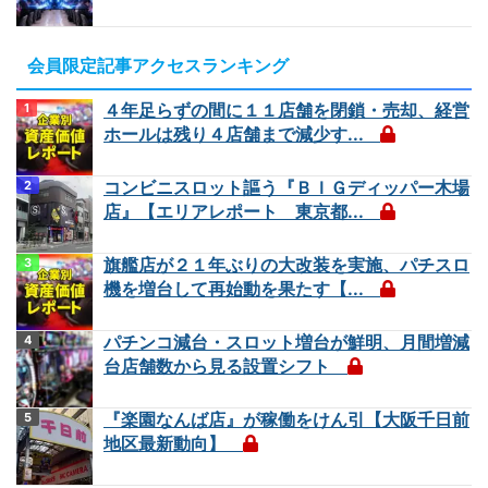
会員限定記事アクセスランキング
４年足らずの間に１１店舗を閉鎖・売却、経営
ホールは残り４店舗まで減少す...
コンビニスロット謳う『ＢＩＧディッパー木場
店』【エリアレポート 東京都...
旗艦店が２１年ぶりの大改装を実施、パチスロ
機を増台して再始動を果たす【...
パチンコ減台・スロット増台が鮮明、月間増減
台店舗数から見る設置シフト
『楽園なんば店』が稼働をけん引【大阪千日前
地区最新動向】