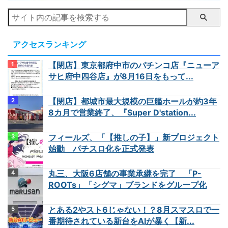
アクセスランキング
【閉店】東京都府中市のパチンコ店『ニューア
サヒ府中四谷店』が8月16日をもって...
【閉店】都城市最大規模の巨艦ホールが約3年
8カ月で営業終了、『Super D'station...
フィールズ、「【推しの子】」新プロジェクト
始動 パチスロ化を正式発表
丸三、大阪6店舗の事業承継を完了 「P-
ROOTs」「シグマ」ブランドをグループ化
とある2やスト6じゃない！？8月スマスロで一
番期待されている新台をAIが暴く【新...