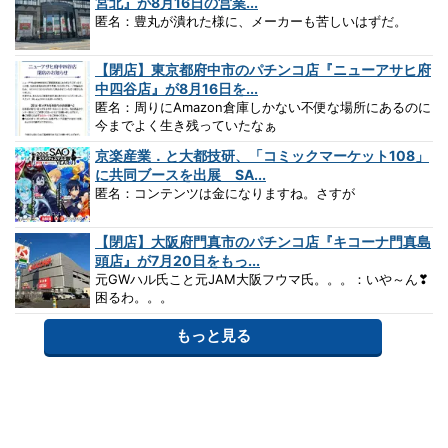
宮北』が8月16日の営業...
匿名：豊丸が潰れた様に、メーカーも苦しいはずだ。
【閉店】東京都府中市のパチンコ店『ニューアサヒ府
中四谷店』が8月16日を...
匿名：周りにAmazon倉庫しかない不便な場所にあるのに
今までよく生き残っていたなぁ
京楽産業．と大都技研、「コミックマーケット108」
に共同ブースを出展 SA...
匿名：コンテンツは金になりますね。さすが
【閉店】大阪府門真市のパチンコ店『キコーナ門真島
頭店』が7月20日をもっ...
元GWハル氏こと元JAM大阪フウマ氏。。。：いや～ん❣
困るわ。。。
もっと見る