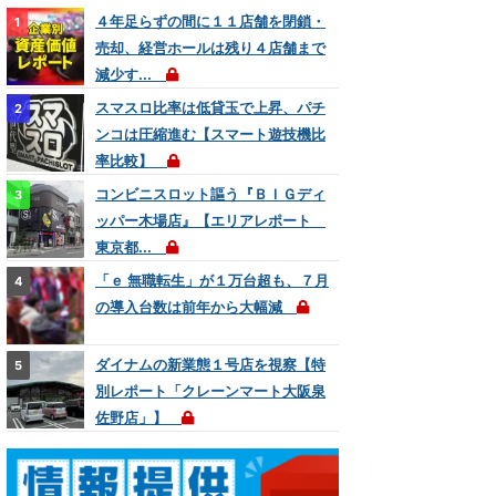
４年足らずの間に１１店舗を閉鎖・
売却、経営ホールは残り４店舗まで
減少す...
スマスロ比率は低貸玉で上昇、パチ
ンコは圧縮進む【スマート遊技機比
率比較】
コンビニスロット謳う『ＢＩＧディ
ッパー木場店』【エリアレポート
東京都...
「ｅ 無職転生」が１万台超も、７月
の導入台数は前年から大幅減
ダイナムの新業態１号店を視察【特
別レポート「クレーンマート大阪泉
佐野店」】