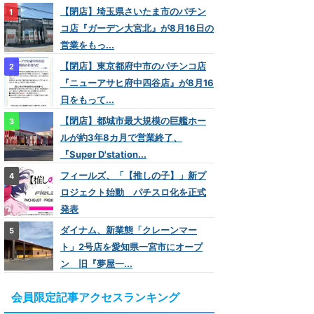
【閉店】埼玉県さいたま市のパチン
コ店『ガーデン大宮北』が8月16日の
営業をもっ...
【閉店】東京都府中市のパチンコ店
『ニューアサヒ府中四谷店』が8月16
日をもって...
【閉店】都城市最大規模の巨艦ホー
ルが約3年8カ月で営業終了、
『Super D'station...
フィールズ、「【推しの子】」新プ
ロジェクト始動 パチスロ化を正式
発表
ダイナム、新業態「クレーンマー
ト」2号店を愛知県一宮市にオープ
ン 旧『夢屋一...
会員限定記事アクセスランキング