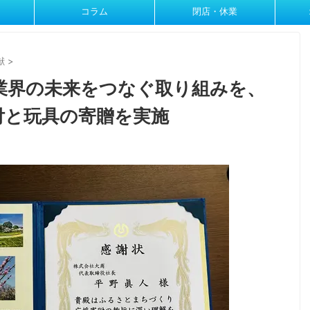
コラム
閉店・休業
献
>
業界の未来をつなぐ取り組みを、
付と玩具の寄贈を実施