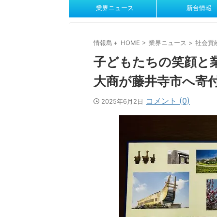
業界ニュース
新台情報
情報島＋ HOME
>
業界ニュース
>
社会貢
子どもたちの笑顔と
大商が藤井寺市へ寄
コメント (0)
2025年6月2日