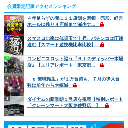
会員限定記事アクセスランキング
４年足らずの間に１１店舗を閉鎖・売却、経営
ホールは残り４店舗まで減少す...
スマスロ比率は低貸玉で上昇、パチンコは圧縮
進む【スマート遊技機比率比較】
コンビニスロット謳う『ＢＩＧディッパー木場
店』【エリアレポート 東京都...
「ｅ 無職転生」が１万台超も、７月の導入台
数は前年から大幅減
ダイナムの新業態１号店を視察【特別レポート
「クレーンマート大阪泉佐野店」】