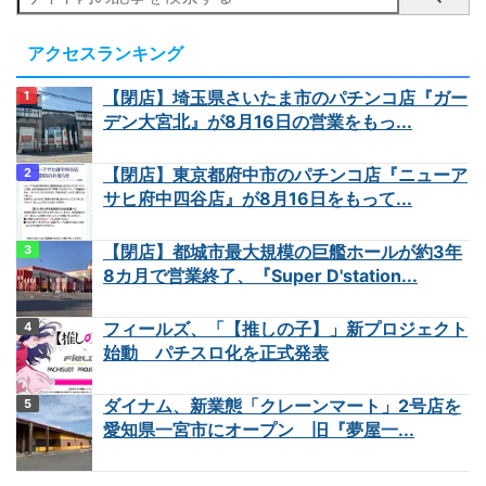
アクセスランキング
【閉店】埼玉県さいたま市のパチンコ店『ガー
デン大宮北』が8月16日の営業をもっ...
【閉店】東京都府中市のパチンコ店『ニューア
サヒ府中四谷店』が8月16日をもって...
【閉店】都城市最大規模の巨艦ホールが約3年
8カ月で営業終了、『Super D'station...
フィールズ、「【推しの子】」新プロジェクト
始動 パチスロ化を正式発表
ダイナム、新業態「クレーンマート」2号店を
愛知県一宮市にオープン 旧『夢屋一...