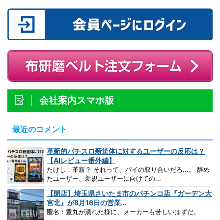
会社案内スマホ版
最近のコメント
革新的パチスロ新筐体に対するユーザーの反応は？
【AIレビュー番外編】
たけし：革新？ それって、パイの取り合いだろ...。 辞め
たユーザー、新規ユーザーに向けての...
【閉店】埼玉県さいたま市のパチンコ店『ガーデン大
宮北』が8月16日の営業...
匿名：豊丸が潰れた様に、メーカーも苦しいはずだ。