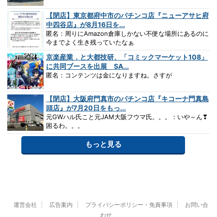
【閉店】東京都府中市のパチンコ店『ニューアサヒ府
中四谷店』が8月16日を...
匿名：周りにAmazon倉庫しかない不便な場所にあるのに
今までよく生き残っていたなぁ
京楽産業．と大都技研、「コミックマーケット108」
に共同ブースを出展 SA...
匿名：コンテンツは金になりますね。さすが
【閉店】大阪府門真市のパチンコ店『キコーナ門真島
頭店』が7月20日をもっ...
元GWハル氏こと元JAM大阪フウマ氏。。。：いや～ん❣
困るわ。。。
もっと見る
運営会社
広告案内
プライバシーポリシー・免責事項
お問い合
わせ