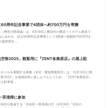
60周年記念事業で4団体へ約700万円を寄贈
（神奈川県遊協）は、6月19日に横浜市の横浜ベイホテル東急で
会にあわせ、設立60周年記念事業として4団体へ総額約700万円を
財団法 ...
空祭2025」観覧用に『ZENT各務原店』の屋上駐
ホールを展開する善都（本社・愛知県豊田市）は、10月12日に開
祭2025」を地域住民に楽しんでもらうため、『ZENT各務原店』
駐車場 ...
区一斉清掃に参加
日、渋谷区が推進する「渋谷区一斉清掃の日（4月28日『渋谷の