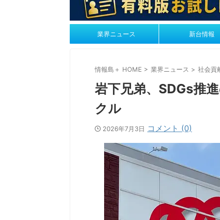
業界ニュース
新台情報
情報島＋ HOME
>
業界ニュース
>
社会貢
岩下兄弟、SDGs推
クル
コメント (0)
2026年7月3日