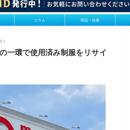
コラム
閉店・休業
献
>
進の一環で使用済み制服をリサイ