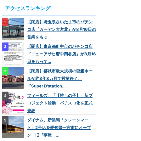
アクセスランキング
【閉店】埼玉県さいたま市のパチン
コ店『ガーデン大宮北』が8月16日の
営業をもっ...
【閉店】東京都府中市のパチンコ店
『ニューアサヒ府中四谷店』が8月16
日をもって...
【閉店】都城市最大規模の巨艦ホー
ルが約3年8カ月で営業終了、
『Super D'station...
フィールズ、「【推しの子】」新プ
ロジェクト始動 パチスロ化を正式
発表
ダイナム、新業態「クレーンマー
ト」2号店を愛知県一宮市にオープ
ン 旧『夢屋一...