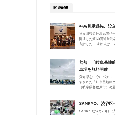
関連記事
神奈川県遊協、設立
神奈川県遊技場協同組合
開催した第60回通常総
寄贈した。 寄贈先は、公益
善都、「岐阜基地航
車場を無料開放
愛知県を中心にパチンコ
催された「岐阜基地航空
（岐阜県各務原市）の屋上
SANKYO、渋谷
SANKYOは4月28