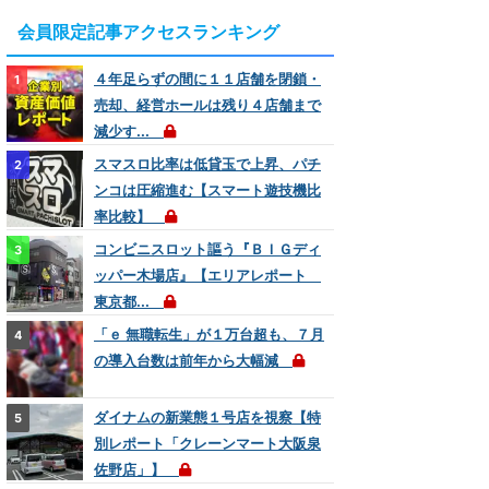
会員限定記事アクセスランキング
４年足らずの間に１１店舗を閉鎖・
売却、経営ホールは残り４店舗まで
減少す...
スマスロ比率は低貸玉で上昇、パチ
ンコは圧縮進む【スマート遊技機比
率比較】
コンビニスロット謳う『ＢＩＧディ
ッパー木場店』【エリアレポート
東京都...
「ｅ 無職転生」が１万台超も、７月
の導入台数は前年から大幅減
ダイナムの新業態１号店を視察【特
別レポート「クレーンマート大阪泉
佐野店」】