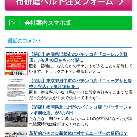
会社案内スマホ版
最近のコメント
【閉店】静岡県浜松市のパチンコ店『ローレル入野
店』が8月16日をもって閉...
匿名：跡地に、なんらかのテナントが入ることを期待して
います。ドラッグストアか量販店だと...
【閉店】東京都府中市のパチンコ店『ニューアサヒ府
中四谷店』が8月16日を...
匿名：換金率がかなり悪いわりに設定も釘もそこまでな店
だったが店員が工夫で頑張ってるのが...
【閉店】福岡県北九州市のパチンコ店『パーラージャ
ンボ則松店』が3月8日...
たなたな：則ジャン潰れたか…パオのが世話になったが隠
れ確変時代は稼がせてくれたしな…
革新的パチスロ新筐体に対するユーザーの反応は？