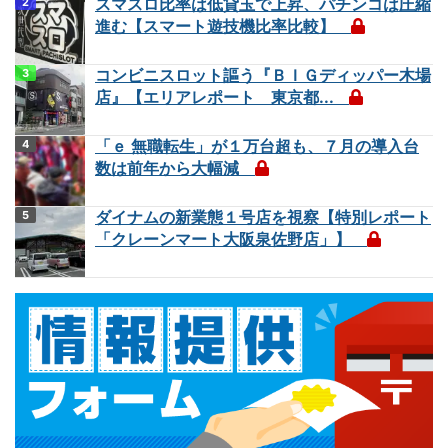
スマスロ比率は低貸玉で上昇、パチンコは圧縮
進む【スマート遊技機比率比較】
コンビニスロット謳う『ＢＩＧディッパー木場
店』【エリアレポート 東京都...
「ｅ 無職転生」が１万台超も、７月の導入台
数は前年から大幅減
ダイナムの新業態１号店を視察【特別レポート
「クレーンマート大阪泉佐野店」】