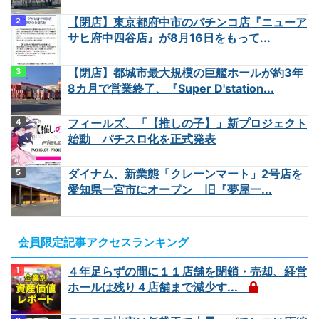
【閉店】東京都府中市のパチンコ店『ニューア
サヒ府中四谷店』が8月16日をもって...
【閉店】都城市最大規模の巨艦ホールが約3年
8カ月で営業終了、『Super D'station...
フィールズ、「【推しの子】」新プロジェクト
始動 パチスロ化を正式発表
ダイナム、新業態「クレーンマート」2号店を
愛知県一宮市にオープン 旧『夢屋一...
会員限定記事アクセスランキング
４年足らずの間に１１店舗を閉鎖・売却、経営
ホールは残り４店舗まで減少す...