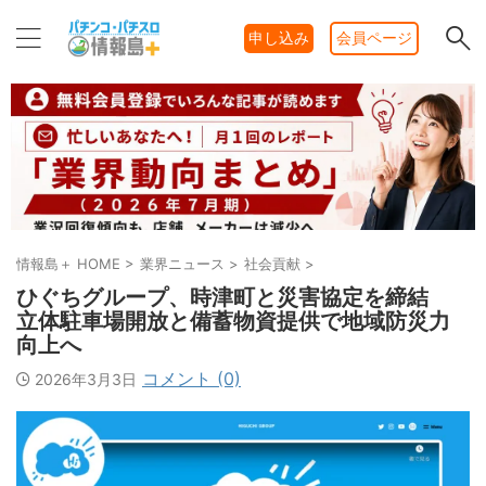
申し込み
会員ページ
情報島＋ HOME
>
業界ニュース
>
社会貢献
>
ひぐちグループ、時津町と災害協定を締結
立体駐車場開放と備蓄物資提供で地域防災力
向上へ
コメント (0)
2026年3月3日