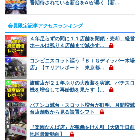
番期待されている新台をAIが暴く【新...
会員限定記事アクセスランキング
４年足らずの間に１１店舗を閉鎖・売却、経営
ホールは残り４店舗まで減少す...
コンビニスロット謳う『ＢＩＧディッパー木場
店』【エリアレポート 東京都...
旗艦店が２１年ぶりの大改装を実施、パチスロ
機を増台して再始動を果たす【...
パチンコ減台・スロット増台が鮮明、月間増減
台店舗数から見る設置シフト
『楽園なんば店』が稼働をけん引【大阪千日前
地区最新動向】