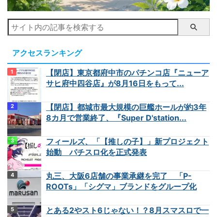
アクセスランキング
【閉店】東京都府中市のパチンコ店『ニューア
サヒ府中四谷店』が8月16日をもって...
【閉店】都城市最大規模の巨艦ホールが約3年
8カ月で営業終了、『Super D'station...
フィールズ、「【推しの子】」新プロジェクト
始動 パチスロ化を正式発表
丸三、大阪6店舗の事業承継を完了 「P-
ROOTs」「シグマ」ブランドをグループ化
とある2やスト6じゃない！？8月スマスロで一