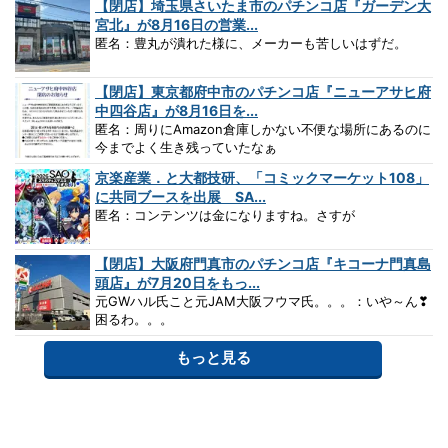
【閉店】埼玉県さいたま市のパチンコ店『ガーデン大
宮北』が8月16日の営業...
匿名：豊丸が潰れた様に、メーカーも苦しいはずだ。
【閉店】東京都府中市のパチンコ店『ニューアサヒ府
中四谷店』が8月16日を...
匿名：周りにAmazon倉庫しかない不便な場所にあるのに
今までよく生き残っていたなぁ
京楽産業．と大都技研、「コミックマーケット108」
に共同ブースを出展 SA...
匿名：コンテンツは金になりますね。さすが
【閉店】大阪府門真市のパチンコ店『キコーナ門真島
頭店』が7月20日をもっ...
元GWハル氏こと元JAM大阪フウマ氏。。。：いや～ん❣
困るわ。。。
もっと見る