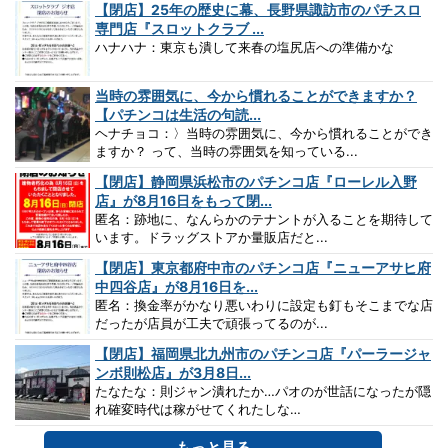
【閉店】25年の歴史に幕、長野県諏訪市のパチスロ
専門店『スロットクラブ ...
ハナハナ：東京も潰して来春の塩尻店への準備かな
当時の雰囲気に、今から慣れることができますか？
【パチンコは生活の句読...
ヘナチョコ：〉当時の雰囲気に、今から慣れることができ
ますか？ って、当時の雰囲気を知っている...
【閉店】静岡県浜松市のパチンコ店『ローレル入野
店』が8月16日をもって閉...
匿名：跡地に、なんらかのテナントが入ることを期待して
います。ドラッグストアか量販店だと...
【閉店】東京都府中市のパチンコ店『ニューアサヒ府
中四谷店』が8月16日を...
匿名：換金率がかなり悪いわりに設定も釘もそこまでな店
だったが店員が工夫で頑張ってるのが...
【閉店】福岡県北九州市のパチンコ店『パーラージャ
ンボ則松店』が3月8日...
たなたな：則ジャン潰れたか…パオのが世話になったが隠
れ確変時代は稼がせてくれたしな…
もっと見る