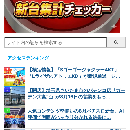
アクセスランキング
【検定情報】「Sゴーゴージャグラー4KT」
「LライザのアトリエKD」が新規通過 ジ...
【閉店】埼玉県さいたま市のパチンコ店『ガー
デン大宮北』が8月16日の営業をもっ...
人気コンテンツ勢揃いの8月パチスロ新台、AI
評価で明暗がハッキリ分かれる結果に...