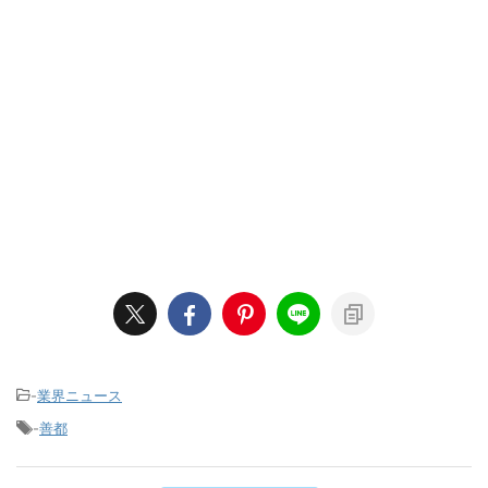
-
業界ニュース
-
善都