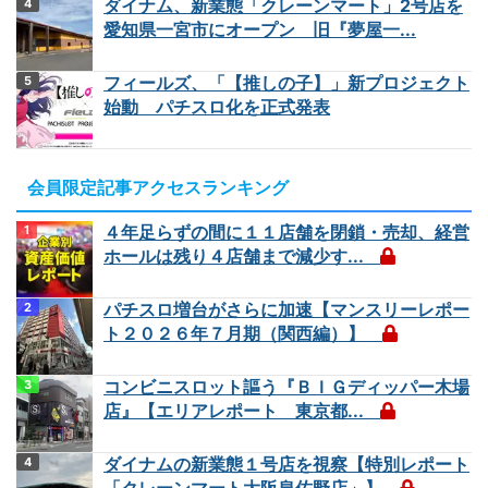
ダイナム、新業態「クレーンマート」2号店を
愛知県一宮市にオープン 旧『夢屋一...
フィールズ、「【推しの子】」新プロジェクト
始動 パチスロ化を正式発表
会員限定記事アクセスランキング
４年足らずの間に１１店舗を閉鎖・売却、経営
ホールは残り４店舗まで減少す...
パチスロ増台がさらに加速【マンスリーレポー
ト２０２６年７月期（関西編）】
コンビニスロット謳う『ＢＩＧディッパー木場
店』【エリアレポート 東京都...
ダイナムの新業態１号店を視察【特別レポート
「クレーンマート大阪泉佐野店」】