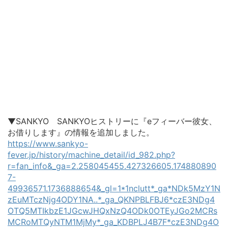
▼SANKYO SANKYOヒストリーに『eフィーバー彼女、
お借りします』の情報を追加しました。
https://www.sankyo-
fever.jp/history/machine_detail/id_982.php?
r=fan_info&_ga=2.258045455.427326605.174880890
7-
49936571.1736888654&_gl=1*1nclutt*_ga*NDk5MzY1N
zEuMTczNjg4ODY1NA..*_ga_QKNPBLFBJ6*czE3NDg4
OTQ5MTIkbzE1JGcwJHQxNzQ4ODk0OTEyJGo2MCRs
MCRoMTQyNTM1MjMy*_ga_KDBPLJ4B7F*czE3NDg4O