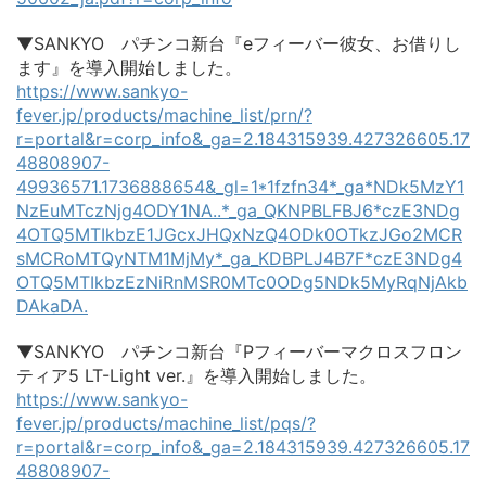
▼SANKYO パチンコ新台『eフィーバー彼女、お借りし
ます』を導入開始しました。
https://www.sankyo-
fever.jp/products/machine_list/prn/?
r=portal&r=corp_info&_ga=2.184315939.427326605.17
48808907-
49936571.1736888654&_gl=1*1fzfn34*_ga*NDk5MzY1
NzEuMTczNjg4ODY1NA..*_ga_QKNPBLFBJ6*czE3NDg
4OTQ5MTIkbzE1JGcxJHQxNzQ4ODk0OTkzJGo2MCR
sMCRoMTQyNTM1MjMy*_ga_KDBPLJ4B7F*czE3NDg4
OTQ5MTIkbzEzNiRnMSR0MTc0ODg5NDk5MyRqNjAkb
DAkaDA.
▼SANKYO パチンコ新台『Pフィーバーマクロスフロン
ティア5 LT-Light ver.』を導入開始しました。
https://www.sankyo-
fever.jp/products/machine_list/pqs/?
r=portal&r=corp_info&_ga=2.184315939.427326605.17
48808907-