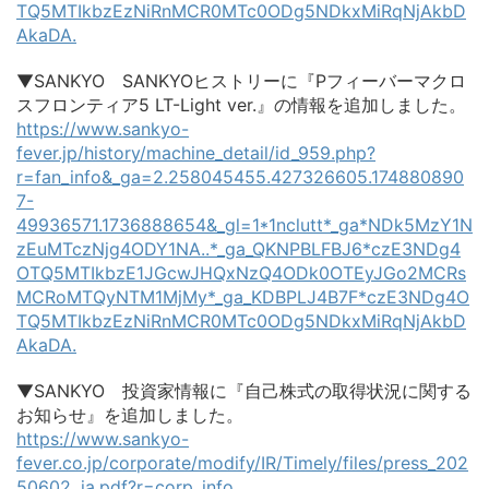
TQ5MTIkbzEzNiRnMCR0MTc0ODg5NDkxMiRqNjAkbD
AkaDA.
▼SANKYO SANKYOヒストリーに『Pフィーバーマクロ
スフロンティア5 LT-Light ver.』の情報を追加しました。
https://www.sankyo-
fever.jp/history/machine_detail/id_959.php?
r=fan_info&_ga=2.258045455.427326605.174880890
7-
49936571.1736888654&_gl=1*1nclutt*_ga*NDk5MzY1N
zEuMTczNjg4ODY1NA..*_ga_QKNPBLFBJ6*czE3NDg4
OTQ5MTIkbzE1JGcwJHQxNzQ4ODk0OTEyJGo2MCRs
MCRoMTQyNTM1MjMy*_ga_KDBPLJ4B7F*czE3NDg4O
TQ5MTIkbzEzNiRnMCR0MTc0ODg5NDkxMiRqNjAkbD
AkaDA.
▼SANKYO 投資家情報に『自己株式の取得状況に関する
お知らせ』を追加しました。
https://www.sankyo-
fever.co.jp/corporate/modify/IR/Timely/files/press_202
50602_ja.pdf?r=corp_info