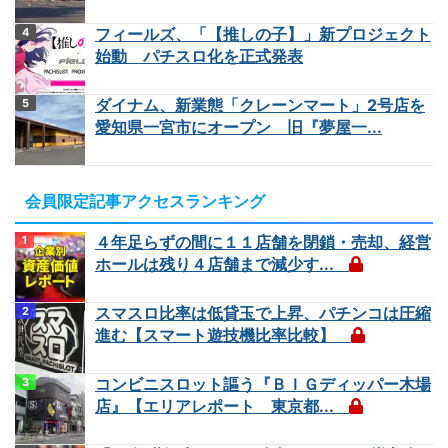
フィールズ、「【推しの子】」新プロジェクト
始動 パチスロ化を正式発表
ダイナム、新業態「クレーンマート」2号店を
愛知県一宮市にオープン 旧『夢屋一...
会員限定記事アクセスランキング
４年足らずの間に１１店舗を閉鎖・売却、経営
ホールは残り４店舗まで減少す...
スマスロ比率は低貸玉で上昇、パチンコは圧縮
進む【スマート遊技機比率比較】
コンビニスロット謳う『ＢＩＧディッパー木場
店』【エリアレポート 東京都...