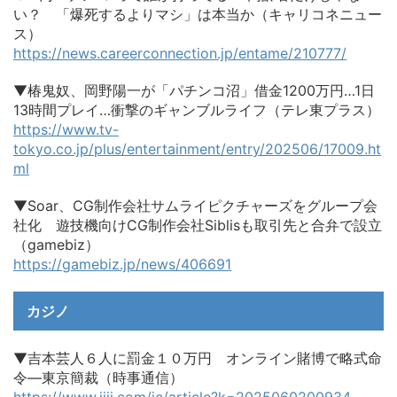
い？ 「爆死するよりマシ」は本当か（キャリコネニュー
ス）
https://news.careerconnection.jp/entame/210777/
▼椿鬼奴、岡野陽一が「パチンコ沼」借金1200万円…1日
13時間プレイ…衝撃のギャンブルライフ（テレ東プラス）
https://www.tv-
tokyo.co.jp/plus/entertainment/entry/202506/17009.ht
ml
▼Soar、CG制作会社サムライピクチャーズをグループ会
社化 遊技機向けCG制作会社Siblisも取引先と合弁で設立
（gamebiz）
https://gamebiz.jp/news/406691
カジノ
▼吉本芸人６人に罰金１０万円 オンライン賭博で略式命
令―東京簡裁（時事通信）