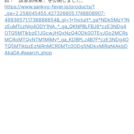
始！「設置店検索」を公開しました。
https://www.sankyo-fever.jp/products/?
_ga=2.258045455.427326605.1748808907-
49936571.1736888654&_gl=1*1nclutt*_ga*NDk5MzY1N
zEuMTczNjg4ODY1NA..*_ga_QKNPBLFBJ6*czE3NDg4
OTQ5MTIkbzE1JGcwJHQxNzQ4ODk0OTEyJGo2MCRs
MCRoMTQyNTM1MjMy*_ga_KDBPLJ4B7F*czE3NDg4O
TQ5MTIkbzEzNiRnMCR0MTc0ODg5NDkxMiRqNjAkbD
AkaDA.#search_shop