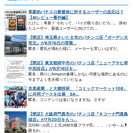
革新的パチスロ新筐体に対するユーザーの反応は？
【AIレビュー番外編】
たけし：革新？ それって、パイの取り合いだろ...。 辞め
たユーザー、新規ユーザーに向けての...
【閉店】埼玉県さいたま市のパチンコ店『ガーデン大
宮北』が8月16日の営業...
匿名：豊丸が潰れた様に、メーカーも苦しいはずだ。
【閉店】東京都府中市のパチンコ店『ニューアサヒ府
中四谷店』が8月16日を...
匿名：周りにAmazon倉庫しかない不便な場所にあるのに
今までよく生き残っていたなぁ
京楽産業．と大都技研、「コミックマーケット108」
に共同ブースを出展 SA...
匿名：コンテンツは金になりますね。さすが
【閉店】大阪府門真市のパチンコ店『キコーナ門真島
頭店』が7月20日をもっ...
元GWハル氏こと元JAM大阪フウマ氏。。。：いや～ん❣
困るわ。。。