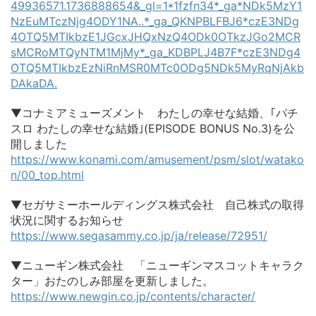
49936571.1736888654&_gl=1*1fzfn34*_ga*NDk5MzY1
NzEuMTczNjg4ODY1NA..*_ga_QKNPBLFBJ6*czE3NDg
4OTQ5MTIkbzE1JGcxJHQxNzQ4ODk0OTkzJGo2MCR
sMCRoMTQyNTM1MjMy*_ga_KDBPLJ4B7F*czE3NDg4
OTQ5MTIkbzEzNiRnMSR0MTc0ODg5NDk5MyRqNjAkb
DAkaDA.
▼コナミアミューズメント わたしの幸せな結婚、｢パチ
スロ わたしの幸せな結婚｣(EPISODE BONUS No.3)を公
開しました
https://www.konami.com/amusement/psm/slot/watako
n/00_top.html
▼セガサミーホールディングス株式会社 自己株式の取得
状況に関するお知らせ
https://www.segasammy.co.jp/ja/release/72951/
▼ニューギン株式会社 「ニューギンマスコットキャラク
ター」おたのしみ部屋を更新しました。
https://www.newgin.co.jp/contents/character/