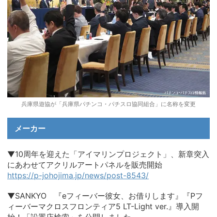
兵庫県遊協が「兵庫県パチンコ・パチスロ協同組合」に名称を変更
メーカー
▼10周年を迎えた「アイマリンプロジェクト」、新章突入
にあわせてアクリルアートパネルを販売開始
https://p-johojima.jp/news/post-8543/
▼SANKYO 『eフィーバー彼女、お借りします』『Pフ
ィーバーマクロスフロンティア5 LT-Light ver.』導入開