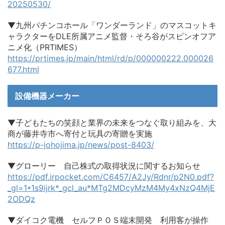
20250530/
▼九州パチンコホール「ワンダーランド」のマスコットキ
ャラクターをDLE所属アニメ監督・そろ谷がスピンオフア
ニメ化（PRTIMES）
https://prtimes.jp/main/html/rd/p/000000222.000026
677.html
設備機器メーカー
▼子どもたちの笑顔と業界の未来をつなぐ取り組みを、大
商が藤井寺市へ寄付と玩具の寄贈を実施
https://p-johojima.jp/news/post-8403/
▼グローリー 自己株式の取得状況に関するお知らせ
https://pdf.irpocket.com/C6457/A2Jy/Rdnr/p2N0.pdf?
_gl=1*1s9ijrk*_gcl_au*MTg2MDcyMzM4My4xNzQ4MjE
2ODQz
▼ダイコク電機 セルフＰＯＳ端末開発 利用客が操作