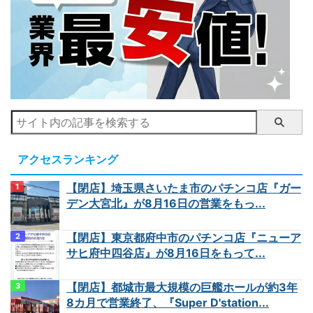
アクセスランキング
【閉店】埼玉県さいたま市のパチンコ店『ガー
デン大宮北』が8月16日の営業をもっ...
【閉店】東京都府中市のパチンコ店『ニューア
サヒ府中四谷店』が8月16日をもって...
【閉店】都城市最大規模の巨艦ホールが約3年
8カ月で営業終了、『Super D'station...