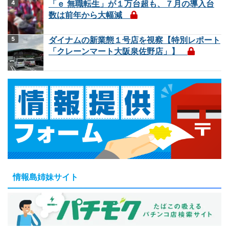
「ｅ 無職転生」が１万台超も、７月の導入台
数は前年から大幅減
ダイナムの新業態１号店を視察【特別レポート
「クレーンマート大阪泉佐野店」】
情報島姉妹サイト