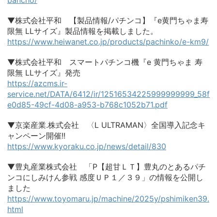
bancho/
▼株式会社平和 【製品情報/パチンコ】『e黄門ちゃま寿
限無 LLサイズ』製品情報を掲載しました。
https://www.heiwanet.co.jp/products/pachinko/e-km9/
▼株式会社平和 スマートパチンコ機『e 黄門ちゃま 寿
限無 LLサイズ』発売
https://azcms.ir-
service.net/DATA/6412/ir/12516534225999999999_58f
e0d85-49cf-4d08-a953-b768c1052b71.pdf
▼京楽産業.株式会社 〈L ULTRAMAN〉全国導入記念キ
ャンペーン開催!!
https://www.kyoraku.co.jp/news/detail/830
▼豊丸産業株式会社 「P【超甘ＬＴ】豊丸のとあるパチ
ンコにしみけん参戦 感度ＵＰ１／３９」の情報を公開し
ました
https://www.toyomaru.jp/machine/2025y/pshimiken39.
html