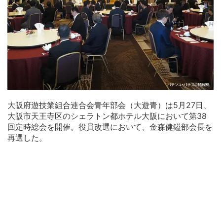
大阪府遊技業組合連合会青年部会（大遊青）は5月27日、
大阪市天王寺区のシェラトン都ホテル大阪において第38
回定時総会を開催。役員改選において、金森健鎰部会長を
再選した。