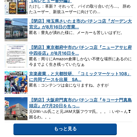
【AIレビュー番外編】
たけし：革新？ それって、パイの取り合いだろ...。 辞め
たユーザー、新規ユーザーに向けての...
【閉店】埼玉県さいたま市のパチンコ店『ガーデン大
宮北』が8月16日の営業...
匿名：豊丸が潰れた様に、メーカーも苦しいはずだ。
【閉店】東京都府中市のパチンコ店『ニューアサヒ府
中四谷店』が8月16日を...
匿名：周りにAmazon倉庫しかない不便な場所にあるのに
今までよく生き残っていたなぁ
京楽産業．と大都技研、「コミックマーケット108」
に共同ブースを出展 SA...
匿名：コンテンツは金になりますね。さすが
【閉店】大阪府門真市のパチンコ店『キコーナ門真島
頭店』が7月20日をもっ...
元GWハル氏こと元JAM大阪フウマ氏。。。：いや～ん❣
困るわ。。。
もっと見る