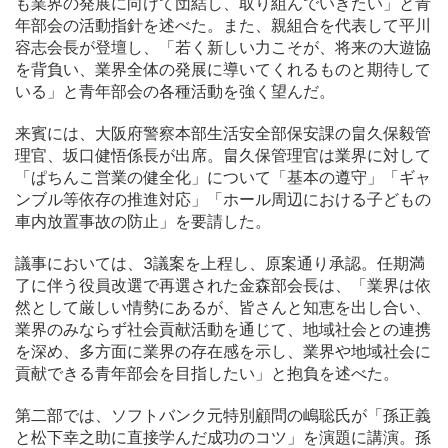
も業界の発展に向けて団結し、取り組んでいきたい」と青
年部会の活動指針を述べた。また、親組合を代表して平川
容志会長が登壇し、「若く新しい力こそが、将来の大遊協
を背負い、業界全体の発展に導いてくれるものと期待して
いる」と青年部会の各種活動を強く望んだ。
来賓には、大阪府警察本部生活安全部保安課の畠久保毅管
理官、坂口健悟係長が出席。畠久保管理官は業界に対して
「ぱちんこ営業の健全化」について「基本の遵守」「ギャ
ンブル等依存の推進対応」「ホール周辺における子どもの
車内放置事故の防止」を要請した。
議事においては、3議案を上程し、原案通り承認。任期満
了に伴う役員改選で再選された金森部会長は、「業界は依
然として厳しい情勢にあるが、皆さんと知恵を出し合い、
業界のみならず社会貢献活動を通じて、地域社会との連携
を深め、多方面に業界の存在感を示し、業界や地域社会に
貢献できる青年部会を目指したい」と抱負を述べた。
第二部では、ソフトバンク元特別顧問の嶋聡氏が「孫正義
と松下幸之助に直接学んだ成功のコツ」を演題に講演。孫