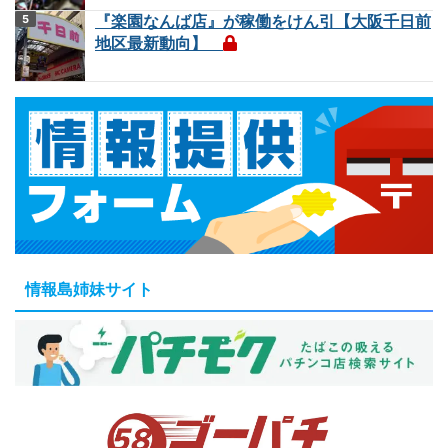
『楽園なんば店』が稼働をけん引【大阪千日前
地区最新動向】
情報島姉妹サイト