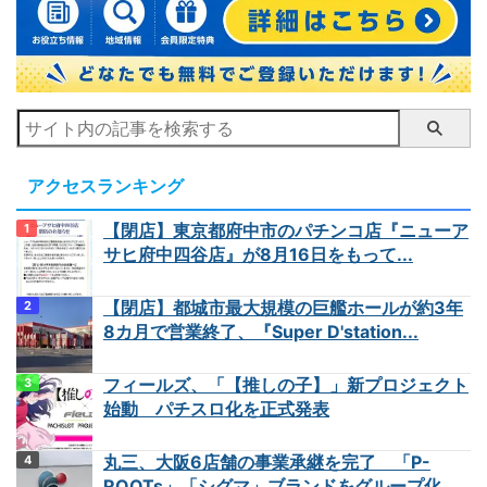
アクセスランキング
【閉店】東京都府中市のパチンコ店『ニューア
サヒ府中四谷店』が8月16日をもって...
【閉店】都城市最大規模の巨艦ホールが約3年
8カ月で営業終了、『Super D'station...
フィールズ、「【推しの子】」新プロジェクト
始動 パチスロ化を正式発表
丸三、大阪6店舗の事業承継を完了 「P-
ROOTs」「シグマ」ブランドをグループ化