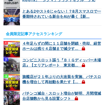
とある2やスト6じゃない！？8月スマスロで一
番期待されている新台をAIが暴く【新...
会員限定記事アクセスランキング
４年足らずの間に１１店舗を閉鎖・売却、経営
ホールは残り４店舗まで減少す...
コンビニスロット謳う『ＢＩＧディッパー木場
店』【エリアレポート 東京都...
旗艦店が２１年ぶりの大改装を実施、パチスロ
機を増台して再始動を果たす【...
パチンコ減台・スロット増台が鮮明、月間増減
台店舗数から見る設置シフト