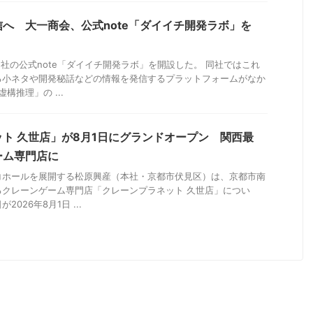
へ 大一商会、公式note「ダイイチ開発ラボ」を
同社の公式note「ダイイチ開発ラボ」を開設した。 同社ではこれ
る小ネタや開発秘話などの情報を発信するプラットフォームがなか
構推理」の ...
ト 久世店」が8月1日にグランドオープン 関西最
ーム専門店に
コホールを展開する松原興産（本社・京都市伏見区）は、京都市南
るクレーンゲーム専門店「クレーンプラネット 久世店」につい
026年8月1日 ...