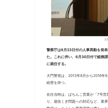
大
警察庁は6月23日付の人事異動を発
た。これに伴い、6月30日付で総務
に就任する。
大門警視は、2013年8月から201
経歴を持つ。
在任当時は、ぱちんこ営業が「7号営
り、遊技くぎ問題への対応など、業界