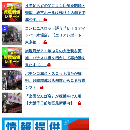
４年足らずの間に１１店舗を閉鎖・
売却、経営ホールは残り４店舗まで
減少す...
コンビニスロット謳う『ＢＩＧディ
ッパー木場店』【エリアレポート
東京都...
旗艦店が２１年ぶりの大改装を実
施、パチスロ機を増台して再始動を
果たす【...
パチンコ減台・スロット増台が鮮
明、月間増減台店舗数から見る設置
シフト
『楽園なんば店』が稼働をけん引
【大阪千日前地区最新動向】