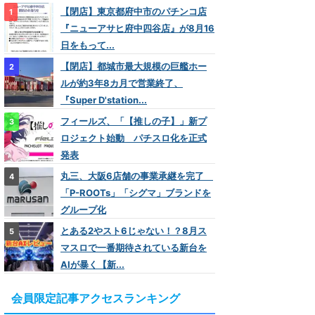
【閉店】東京都府中市のパチンコ店
『ニューアサヒ府中四谷店』が8月16
日をもって...
【閉店】都城市最大規模の巨艦ホー
ルが約3年8カ月で営業終了、
『Super D'station...
フィールズ、「【推しの子】」新プ
ロジェクト始動 パチスロ化を正式
発表
丸三、大阪6店舗の事業承継を完了
「P-ROOTs」「シグマ」ブランドを
グループ化
とある2やスト6じゃない！？8月ス
マスロで一番期待されている新台を
AIが暴く【新...
会員限定記事アクセスランキング