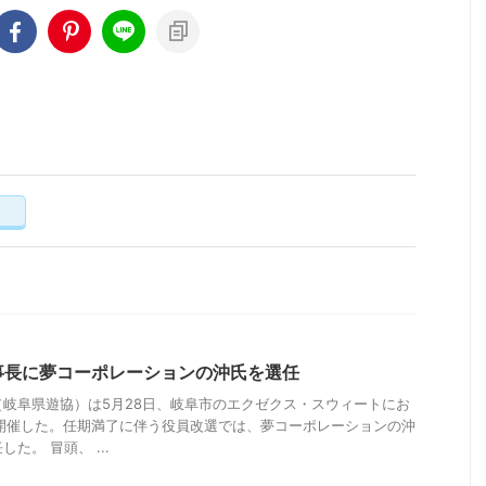
く
事長に夢コーポレーションの沖氏を選任
岐阜県遊協）は5月28日、岐阜市のエクゼクス・スウィートにお
を開催した。任期満了に伴う役員改選では、夢コーポレーションの沖
た。 冒頭、 ...