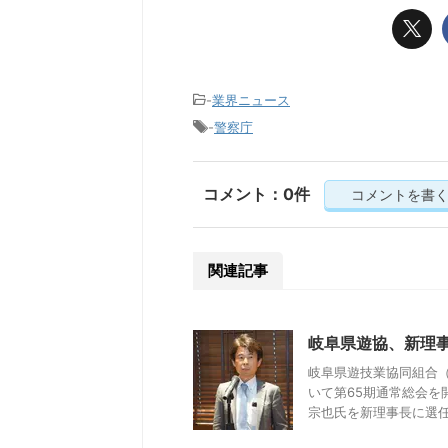
-
業界ニュース
-
警察庁
コメント：0件
コメントを書
関連記事
岐阜県遊協、新理
岐阜県遊技業協同組合（
いて第65期通常総会
宗也氏を新理事長に選任し