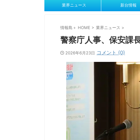
業界ニュース
新台情報
情報島＋ HOME
>
業界ニュース
>
警察庁人事、保安課
コメント (0)
2026年6月23日