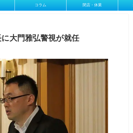
コラム
閉店・休業
長に大門雅弘警視が就任