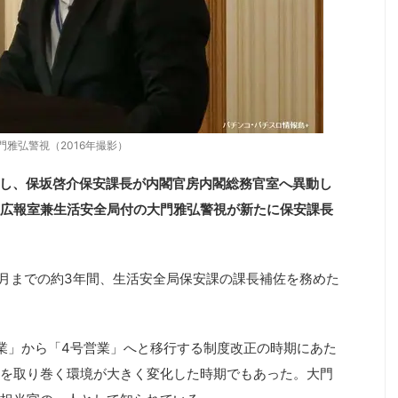
門雅弘警視（2016年撮影）
表し、保坂啓介保安課長が内閣官房内閣総務官室へ異動し
課広報室兼生活安全局付の大門雅弘警視が新たに保安課長
6年9月までの約3年間、生活安全局保安課の課長補佐を務めた
業」から「4号営業」へと移行する制度改正の時期にあた
を取り巻く環境が大きく変化した時期でもあった。大門