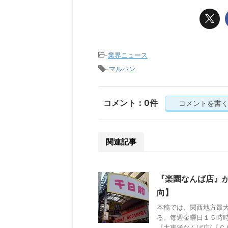
-
業界ニュース
-
マルハン
コメント：0件
コメントを書
関連記事
『楽園なんば店』
向】
本稿では、関西地方最
る。毎週金曜日１５時
『大東洋なんば店(『ＣＬＵ