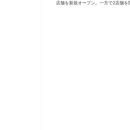
店舗を新規オープン。一方で2店舗を