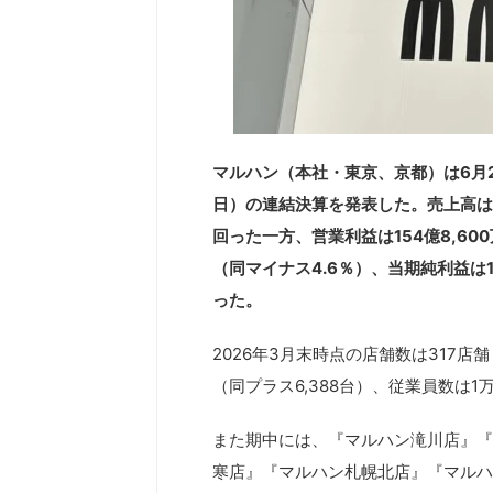
マルハン（本社・東京、京都）は6月22日
日）の連結決算を発表した。売上高は1兆
回った一方、営業利益は154億8,600
（同マイナス4.6％）、当期純利益は1
った。
2026年3月末時点の店舗数は317店
（同プラス6,388台）、従業員数は1
また期中には、『マルハン滝川店』『
寒店』『マルハン札幌北店』『マルハ