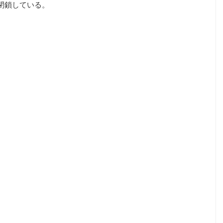
閉鎖している。