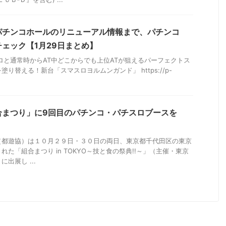
パチンコホールのリニューアル情報まで、パチンコ
ェック【1月29日まとめ】
ロと通常時からAT中どこからでも上位ATが狙えるパーフェクトス
り替える！新台「スマスロヨルムンガンド」 https://p-
合まつり」に9回目のパチンコ・パチスロブースを
（都遊協）は１０月２９日・３０日の両日、東京都千代田区の東京
た「組合まつり in TOKYO～技と食の祭典!!～」（主催・東京
出展し ...