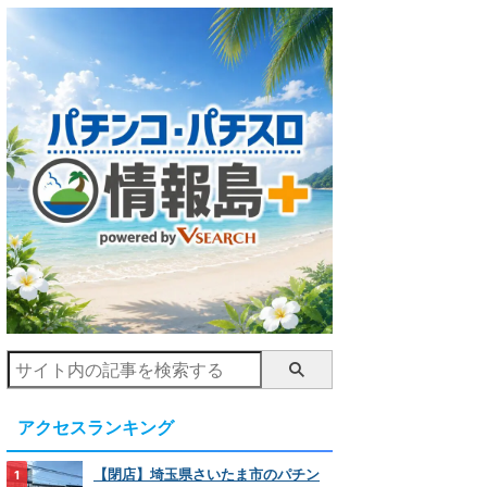
アクセスランキング
【閉店】埼玉県さいたま市のパチン