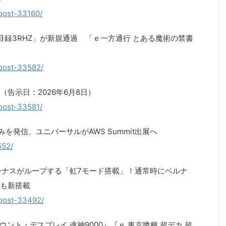
/post-33160/
目録3RHZ」が新規通過 「ｅ一方通行 とある魔術の禁書
/post-33582/
告示日：2026年6月8日）
/post-33581/
みを発信、ユニバーサルがAWS Summit出展へ
552/
ボーナスがループする「虹7モード搭載」！通常時にベルナ
も新搭載
/post-33492/
ウント・デスプレイ 魂神9000』『ｅ 東京喰種 超デカ 超