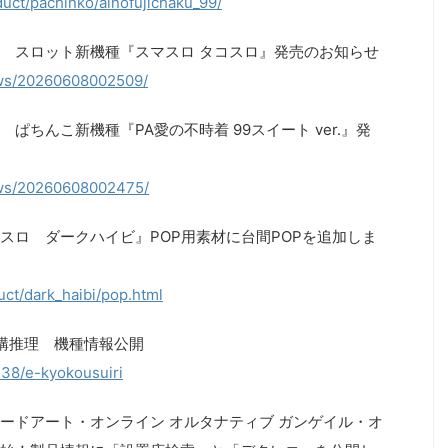
uct/pachinko/ainofujichaku_99/
 スロット新機種『スマスロ タコスロ』発売のお知らせ
news/20260608002509/
ちんこ新機種『PA愛の不時着 99スイート ver.』発
news/20260608002475/
スロ ダークハイビ』POP用素材に台間POPを追加しま
uct/dark_haibi/pop.html
構推理 機種情報公開
/238/e-kyokousuiri
ードアート・オンライン オルタナティブ ガンゲイル・オ