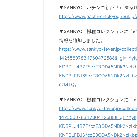
▼SANKYO パチンコ新台『ｅ 東京喰
https://www.pachi-e-tokyoghoul.jp
▼SANKYO 機種コレクションに『e
情報を追加しました。
https://www.sankyo-fever.jp/coll
1425560783.1760472588&_gl=1*y
KDBPLJ4B7F*czE3ODA5NDk2NzIk
KNPBLFBJ6*czE3ODA5NDk2NzIkb
czMTQy
▼SANKYO 機種コレクションに『ｅ
https://www.sankyo-fever.jp/coll
1425560783.1760472588&_gl=1*y
KDBPLJ4B7F*czE3ODA5NDk2NzIk
KNPBLFBJ6*czE3ODA5NDk2NzIkb