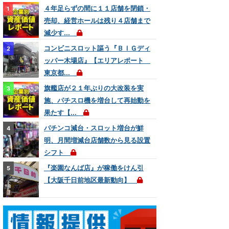
４年足らずの間に１１店舗を閉鎖・
売却、経営ホールは残り４店舗まで
減少す...
コンビニスロット謳う『ＢＩＧディ
ッパー木場店』【エリアレポート
東京都...
旗艦店が２１年ぶりの大改装を実
施、パチスロ機を増台して再始動を
果たす【...
パチンコ減台・スロット増台が鮮
明、月間増減台店舗数から見る設置
シフト
『楽園なんば店』が稼働をけん引
【大阪千日前地区最新動向】