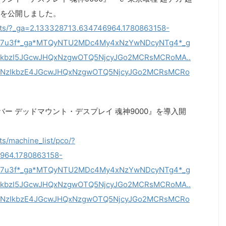
」を公開しました。
ucts/?_ga=2.133328713.634746964.1780863158-
1tr7u3f*_ga*MTQyNTU2MDc4My4xNzYwNDcyNTg4*_g
IkbzI5JGcwJHQxNzgwOTQ5NjcyJGo2MCRsMCRoMA..
2NzIkbzE4JGcwJHQxNzgwOTQ5NjcyJGo2MCRsMCRo
バー デッドマウント・デスプレイ 魂神9000』を導入開
ts/machine_list/pco/?
6964.1780863158-
1tr7u3f*_ga*MTQyNTU2MDc4My4xNzYwNDcyNTg4*_g
IkbzI5JGcwJHQxNzgwOTQ5NjcyJGo2MCRsMCRoMA..
2NzIkbzE4JGcwJHQxNzgwOTQ5NjcyJGo2MCRsMCRo