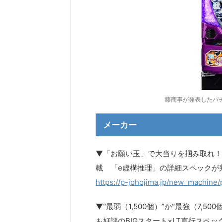
藤商事が発表したパ
メーカー
▼「お願い玉」で大当りを掴み取れ！
載 「e虚構推理」の詳細スペックが
https://p-johojima.jp/new_machine
▼“最弱（1,500個）”か“最強（7,
も好評のBIGスタート×LT直行スペッ