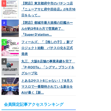
【閉店】東京都府中市のパチンコ店
『ニューアサヒ府中四谷店』が8月16
日をもって...
【閉店】都城市最大規模の巨艦ホー
ルが約3年8カ月で営業終了、
『Super D'station...
フィールズ、「【推しの子】」新プ
ロジェクト始動 パチスロ化を正式
発表
丸三、大阪6店舗の事業承継を完了
「P-ROOTs」「シグマ」ブランドを
グループ化
とある2やスト6じゃない！？8月ス
マスロで一番期待されている新台を
AIが暴く【新...
会員限定記事アクセスランキング