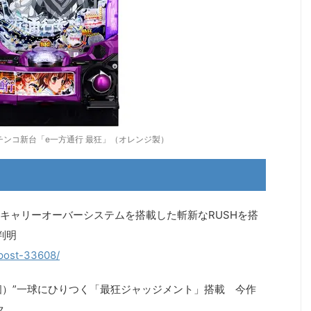
チンコ新台「e一方通行 最狂」（オレンジ製）
キャリーオーバーシステムを搭載した斬新なRUSHを搭
判明
/post-33608/
500個）”一球にひりつく「最狂ジャッジメント」搭載 今作
ク