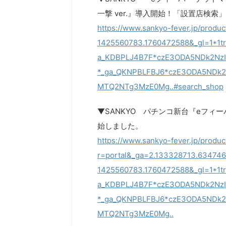
一撃 ver.』導入開始！「設置店検索
https://www.sankyo-fever.jp/prod
1425560783.1760472588&_gl=1*
a_KDBPLJ4B7F*czE3ODA5NDk2Nz
*_ga_QKNPBLFBJ6*czE3ODA5NDk
MTQ2NTg3MzE0Mg..#search_shop
▼SANKYO パチンコ新台『eフィー
始しました。
https://www.sankyo-fever.jp/produc
r=portal&_ga=2.133328713.63474
1425560783.1760472588&_gl=1*
a_KDBPLJ4B7F*czE3ODA5NDk2Nz
*_ga_QKNPBLFBJ6*czE3ODA5NDk
MTQ2NTg3MzE0Mg..