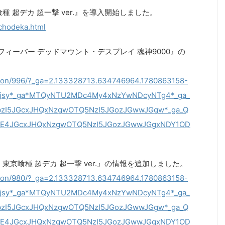
種 超デカ 超一撃 ver.』を導入開始しました。
/chodeka.html
フィーバー デッドマウント・デスプレイ 魂神9000』の
ection/996/?_ga=2.133328713.634746964.1780863158-
ltjsy*_ga*MTQyNTU2MDc4My4xNzYwNDcyNTg4*_ga_
bzI5JGcxJHQxNzgwOTQ5NzI5JGozJGwwJGgw*_ga_Q
zE4JGcxJHQxNzgwOTQ5NzI5JGozJGwwJGgxNDY1OD
 東京喰種 超デカ 超一撃 ver.』の情報を追加しました。
ection/980/?_ga=2.133328713.634746964.1780863158-
ltjsy*_ga*MTQyNTU2MDc4My4xNzYwNDcyNTg4*_ga_
bzI5JGcxJHQxNzgwOTQ5NzI5JGozJGwwJGgw*_ga_Q
zE4JGcxJHQxNzgwOTQ5NzI5JGozJGwwJGgxNDY1OD