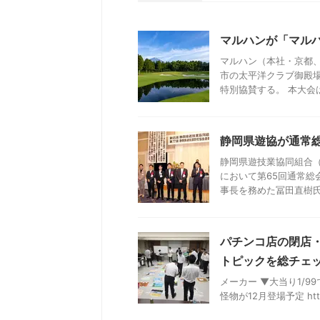
マルハンが「マル
マルハン（本社・京都、
市の太平洋クラブ御殿
特別協賛する。 本大会は
静岡県遊協が通常
静岡県遊技業協同組合
において第65回通常総
事長を務めた冨田直樹氏の
パチンコ店の閉店
トピックを総チェッ
メーカー ▼大当り1/9
怪物が12月登場予定 https://