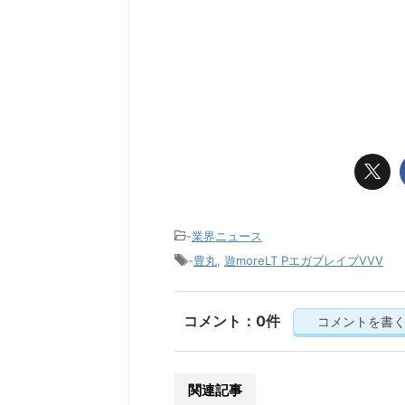
-
業界ニュース
-
豊丸
,
遊moreLT PエガブレイブVVV
コメント：0件
コメントを書
関連記事