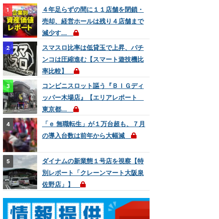
４年足らずの間に１１店舗を閉鎖・
売却、経営ホールは残り４店舗まで
減少す...
スマスロ比率は低貸玉で上昇、パチ
ンコは圧縮進む【スマート遊技機比
率比較】
コンビニスロット謳う『ＢＩＧディ
ッパー木場店』【エリアレポート
東京都...
「ｅ 無職転生」が１万台超も、７月
の導入台数は前年から大幅減
ダイナムの新業態１号店を視察【特
別レポート「クレーンマート大阪泉
佐野店」】