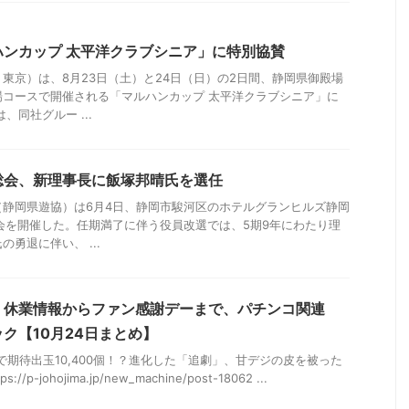
ハンカップ 太平洋クラブシニア」に特別協賛
東京）は、8月23日（土）と24日（日）の2日間、静岡県御殿場
場コースで開催される「マルハンカップ 太平洋クラブシニア」に
、同社グルー ...
総会、新理事長に飯塚邦晴氏を選任
（静岡県遊協）は6月4日、静岡市駿河区のホテルグランヒルズ静岡
会を開催した。任期満了に伴う役員改選では、5期9年にわたり理
勇退に伴い、 ...
・休業情報からファン感謝デーまで、パチンコ関連
ク【10月24日まとめ】
9で期待出玉10,400個！？進化した「追劇」、甘デジの皮を被った
p-johojima.jp/new_machine/post-18062 ...