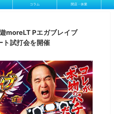
コラム
閉店・休業
moreLT Pエガブレイブ
ート試打会を開催