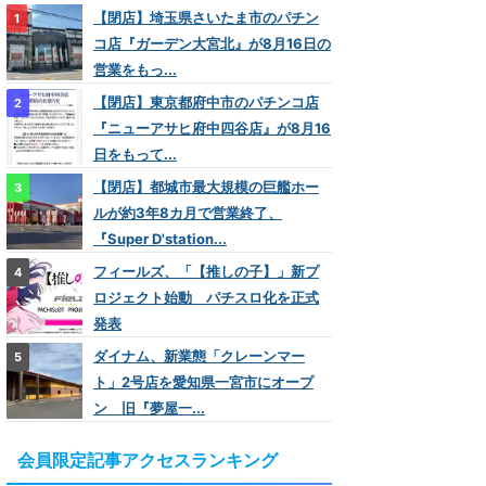
【閉店】埼玉県さいたま市のパチン
コ店『ガーデン大宮北』が8月16日の
営業をもっ...
【閉店】東京都府中市のパチンコ店
『ニューアサヒ府中四谷店』が8月16
日をもって...
【閉店】都城市最大規模の巨艦ホー
ルが約3年8カ月で営業終了、
『Super D'station...
フィールズ、「【推しの子】」新プ
ロジェクト始動 パチスロ化を正式
発表
ダイナム、新業態「クレーンマー
ト」2号店を愛知県一宮市にオープ
ン 旧『夢屋一...
会員限定記事アクセスランキング