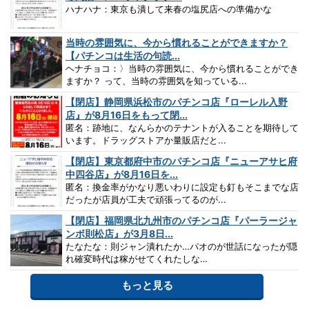
ハナハナ：東京も潰して来春の塩尻店への準備かな
当時の雰囲気に、今から慣れることができますか？
【パチンコは生活の句読...
ヘナチョコ：〉当時の雰囲気に、今から慣れることができ
ますか？ って、当時の雰囲気を知っている...
【閉店】静岡県浜松市のパチンコ店『ローレル入野
店』が8月16日をもって閉...
匿名：跡地に、なんらかのテナントが入ることを期待して
います。ドラッグストアか量販店だと...
【閉店】東京都府中市のパチンコ店『ニューアサヒ府
中四谷店』が8月16日を...
匿名：換金率がかなり悪いわりに設定も釘もそこまでな店
だったが店員が工夫で頑張ってるのが...
【閉店】福岡県北九州市のパチンコ店『パーラージャ
ンボ則松店』が3月8日...
たなたな：則ジャン潰れたか…パオのが世話になったが隠
れ確変時代は稼がせてくれたしな…
もっと見る