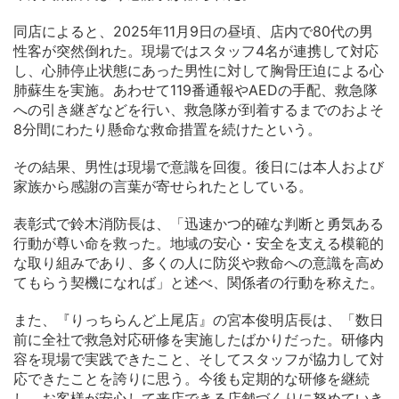
同店によると、2025年11月9日の昼頃、店内で80代の男
性客が突然倒れた。現場ではスタッフ4名が連携して対応
し、心肺停止状態にあった男性に対して胸骨圧迫による心
肺蘇生を実施。あわせて119番通報やAEDの手配、救急隊
への引き継ぎなどを行い、救急隊が到着するまでのおよそ
8分間にわたり懸命な救命措置を続けたという。
その結果、男性は現場で意識を回復。後日には本人および
家族から感謝の言葉が寄せられたとしている。
表彰式で鈴木消防長は、「迅速かつ的確な判断と勇気ある
行動が尊い命を救った。地域の安心・安全を支える模範的
な取り組みであり、多くの人に防災や救命への意識を高め
てもらう契機になれば」と述べ、関係者の行動を称えた。
また、『りっちらんど上尾店』の宮本俊明店長は、「数日
前に全社で救急対応研修を実施したばかりだった。研修内
容を現場で実践できたこと、そしてスタッフが協力して対
応できたことを誇りに思う。今後も定期的な研修を継続
し、お客様が安心して来店できる店舗づくりに努めていき