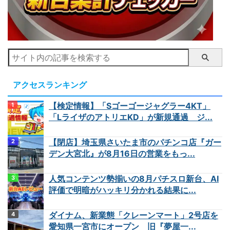
アクセスランキング
【検定情報】「Sゴーゴージャグラー4KT」
「LライザのアトリエKD」が新規通過 ジ...
【閉店】埼玉県さいたま市のパチンコ店『ガー
デン大宮北』が8月16日の営業をもっ...
人気コンテンツ勢揃いの8月パチスロ新台、AI
評価で明暗がハッキリ分かれる結果に...
ダイナム、新業態「クレーンマート」2号店を
愛知県一宮市にオープン 旧『夢屋一...