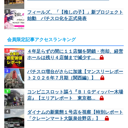
フィールズ、「【推しの子】」新プロジェクト
始動 パチスロ化を正式発表
会員限定記事アクセスランキング
４年足らずの間に１１店舗を閉鎖・売却、経営
ホールは残り４店舗まで減少す...
パチスロ増台がさらに加速【マンスリーレポー
ト２０２６年７月期（関西編）】
コンビニスロット謳う『ＢＩＧディッパー木場
店』【エリアレポート 東京都...
ダイナムの新業態１号店を視察【特別レポート
「クレーンマート大阪泉佐野店」】