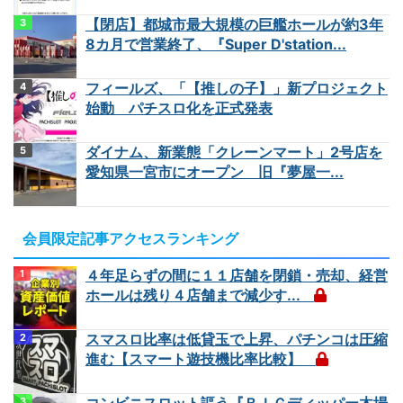
【閉店】都城市最大規模の巨艦ホールが約3年
8カ月で営業終了、『Super D'station...
フィールズ、「【推しの子】」新プロジェクト
始動 パチスロ化を正式発表
ダイナム、新業態「クレーンマート」2号店を
愛知県一宮市にオープン 旧『夢屋一...
会員限定記事アクセスランキング
４年足らずの間に１１店舗を閉鎖・売却、経営
ホールは残り４店舗まで減少す...
スマスロ比率は低貸玉で上昇、パチンコは圧縮
進む【スマート遊技機比率比較】
コンビニスロット謳う『ＢＩＧディッパー木場