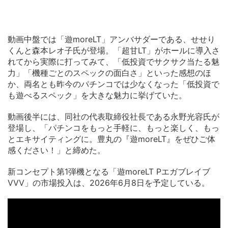
動画中盤では「遊moreLT」アンバサダーである、せせり
くんと森本レオ子氏が登場。「超甘LT」がホールに導入さ
れてから実際に打ってみて、「低投資でサクサク当たる魅
力」「機種ごとのスペックの面白さ」といった感想のほ
か、両名とも昨今のパチンコでは少なくなった「低投資で
も遊べるスペック」を大きな魅力に挙げていた。
動画後半には、同社の代表取締役社長である永野光容氏が
登場し、「パチンコをもっと手軽に、もっと楽しく、もっ
とエキサイティングに。豊丸の『遊moreLT』をぜひご体
感ください！」と締めた。
新コンセプト第1弾機となる「遊moreLT Pエガブレイブ
VVV」の市場投入は、2026年6月8日を予定している。