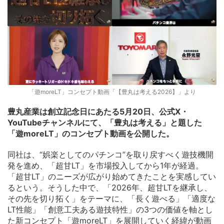
「遊moreLT」コンセプト動画「【豊丸は考える2026】」より
豊丸産業は創立記念日にあたる5月20日、公式X・
YouTubeチャンネルにて、「豊丸は考える」と題した
「遊moreLT」のコンセプト動画を公開した。
同社は、“娯楽としてのパチンコ”を取り戻すべく遊技機開
発を進め、「超甘LT」を市場投入してから1年が経過。
「超甘LT」のニーズが広がり始めてきたことを実感してい
るという。そうした中で、「2026年、超甘LTを継承し、
その先を切り拓く」をテーマに、「長く遊べる」「適度な
LT性能」「創意工夫ある遊技特性」の3つの価値を軸とし
た新コンセプト「遊moreLT」を展開していく経緯が動画