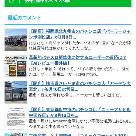
最近のコメント
【閉店】福岡県北九州市のパチンコ店『パーラージャ
ンボ則松店』が3月8日...
たなたな：則ジャン潰れたか…パオのが世話になったが隠
れ確変時代は稼がせてくれたしな…
革新的パチスロ新筐体に対するユーザーの反応は？
【AIレビュー番外編】
たけし：革新？ それって、パイの取り合いだろ...。 辞め
たユーザー、新規ユーザーに向けての...
【閉店】埼玉県さいたま市のパチンコ店『ガーデン大
宮北』が8月16日の営業...
匿名：豊丸が潰れた様に、メーカーも苦しいはずだ。
【閉店】東京都府中市のパチンコ店『ニューアサヒ府
中四谷店』が8月16日を...
匿名：周りにAmazon倉庫しかない不便な場所にあるのに
今までよく生き残っていたなぁ
京楽産業．と大都技研、「コミックマーケット108」