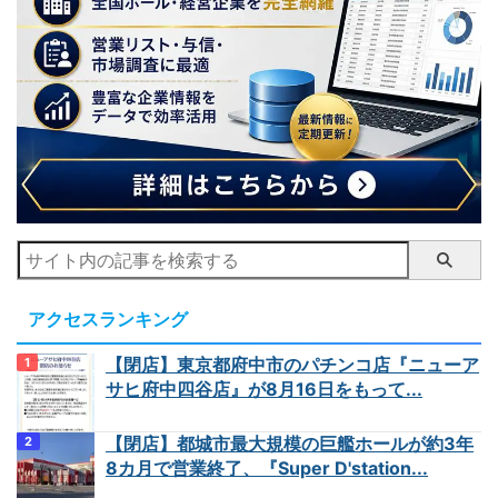
アクセスランキング
【閉店】東京都府中市のパチンコ店『ニューア
サヒ府中四谷店』が8月16日をもって...
【閉店】都城市最大規模の巨艦ホールが約3年
8カ月で営業終了、『Super D'station...