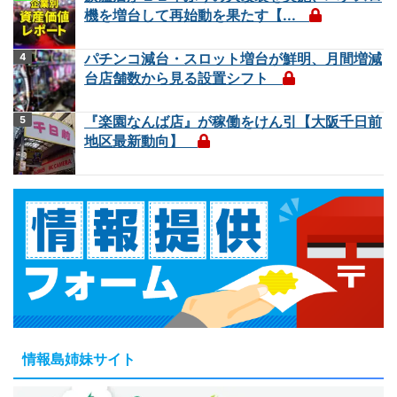
機を増台して再始動を果たす【...
パチンコ減台・スロット増台が鮮明、月間増減
台店舗数から見る設置シフト
『楽園なんば店』が稼働をけん引【大阪千日前
地区最新動向】
情報島姉妹サイト