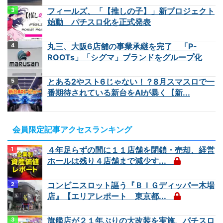
フィールズ、「【推しの子】」新プロジェクト
始動 パチスロ化を正式発表
丸三、大阪6店舗の事業承継を完了 「P-
ROOTs」「シグマ」ブランドをグループ化
とある2やスト6じゃない！？8月スマスロで一
番期待されている新台をAIが暴く【新...
会員限定記事アクセスランキング
４年足らずの間に１１店舗を閉鎖・売却、経営
ホールは残り４店舗まで減少す...
コンビニスロット謳う『ＢＩＧディッパー木場
店』【エリアレポート 東京都...
旗艦店が２１年ぶりの大改装を実施、パチスロ