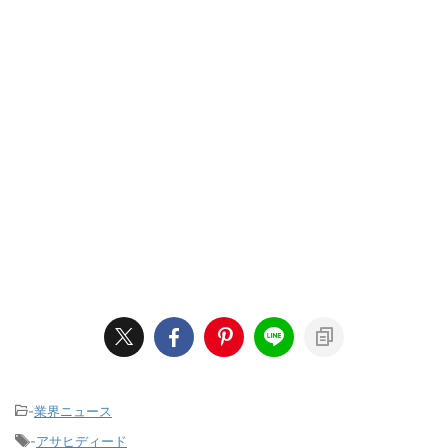
-
業界ニュース
-
アサヒディード