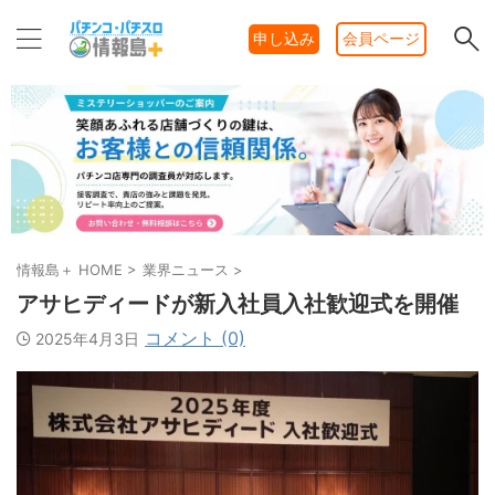
申し込み
会員ページ
情報島＋ HOME
>
業界ニュース
>
アサヒディードが新入社員入社歓迎式を開催
コメント (0)
2025年4月3日