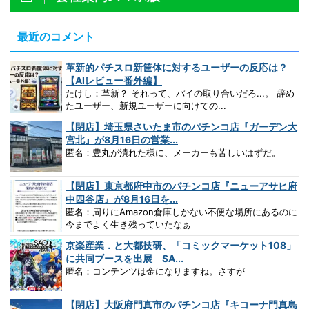
最近のコメント
革新的パチスロ新筐体に対するユーザーの反応は？
【AIレビュー番外編】
たけし：革新？ それって、パイの取り合いだろ...。 辞め
たユーザー、新規ユーザーに向けての...
【閉店】埼玉県さいたま市のパチンコ店『ガーデン大
宮北』が8月16日の営業...
匿名：豊丸が潰れた様に、メーカーも苦しいはずだ。
【閉店】東京都府中市のパチンコ店『ニューアサヒ府
中四谷店』が8月16日を...
匿名：周りにAmazon倉庫しかない不便な場所にあるのに
今までよく生き残っていたなぁ
京楽産業．と大都技研、「コミックマーケット108」
に共同ブースを出展 SA...
匿名：コンテンツは金になりますね。さすが
【閉店】大阪府門真市のパチンコ店『キコーナ門真島