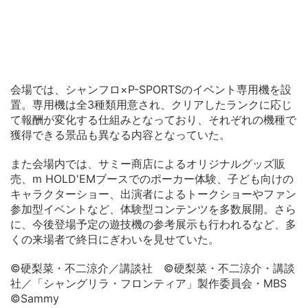
会場では、シャンフロ×P-SPORTSのイベント専用機を設
置。専用機は全3種類用意され、クリアしたランクに応じ
て報酬が変化する仕組みとなっており、それぞれの機種で
獲得できる景品も異なる内容となっていた。
また会場内では、サミー商店によるオリジナルグッズ販
売、m HOLD'EMブースでのポーカー体験、子ども向けの
キャラクターショー、出演者によるトークショーやファン
参加型イベントなど、体験型コンテンツを多数展開。さら
に、今後登場予定の遊技機の参考展示も行われるなど、多
くの来場者で終日にぎわいを見せていた。
©硬梨菜・不二涼介／講談社 ©硬梨菜・不二涼介・講談
社／「シャングリラ・フロンティア」製作委員会・MBS
©Sammy