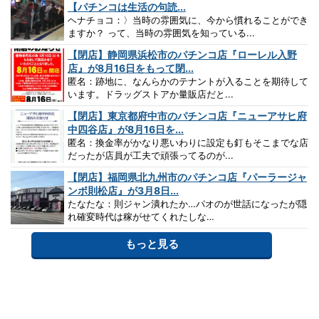
【パチンコは生活の句読...
ヘナチョコ：〉当時の雰囲気に、今から慣れることができ
ますか？ って、当時の雰囲気を知っている...
【閉店】静岡県浜松市のパチンコ店『ローレル入野
店』が8月16日をもって閉...
匿名：跡地に、なんらかのテナントが入ることを期待して
います。ドラッグストアか量販店だと...
【閉店】東京都府中市のパチンコ店『ニューアサヒ府
中四谷店』が8月16日を...
匿名：換金率がかなり悪いわりに設定も釘もそこまでな店
だったが店員が工夫で頑張ってるのが...
【閉店】福岡県北九州市のパチンコ店『パーラージャ
ンボ則松店』が3月8日...
たなたな：則ジャン潰れたか…パオのが世話になったが隠
れ確変時代は稼がせてくれたしな…
もっと見る