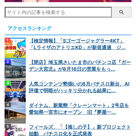
アクセスランキング
【検定情報】「Sゴーゴージャグラー4KT」
「LライザのアトリエKD」が新規通過 ジ...
【閉店】埼玉県さいたま市のパチンコ店『ガー
デン大宮北』が8月16日の営業をもっ...
人気コンテンツ勢揃いの8月パチスロ新台、AI
評価で明暗がハッキリ分かれる結果に...
ダイナム、新業態「クレーンマート」2号店を
愛知県一宮市にオープン 旧『夢屋一...
フィールズ、「【推しの子】」新プロジェクト
始動 パチスロ化を正式発表