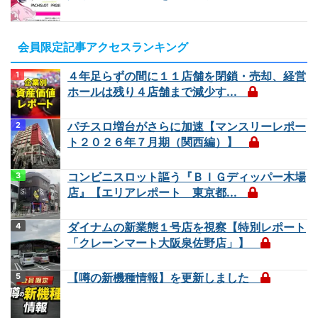
会員限定記事アクセスランキング
４年足らずの間に１１店舗を閉鎖・売却、経営
ホールは残り４店舗まで減少す...
パチスロ増台がさらに加速【マンスリーレポー
ト２０２６年７月期（関西編）】
コンビニスロット謳う『ＢＩＧディッパー木場
店』【エリアレポート 東京都...
ダイナムの新業態１号店を視察【特別レポート
「クレーンマート大阪泉佐野店」】
【噂の新機種情報】を更新しました