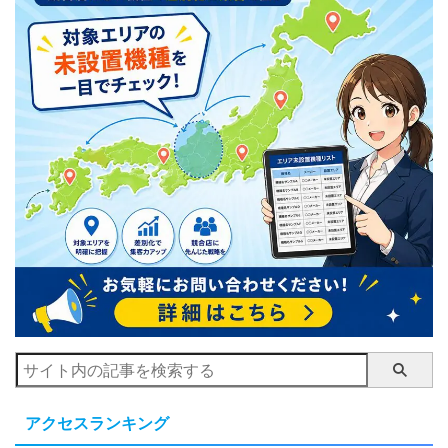
アクセスランキング