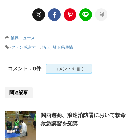
-
業界ニュース
-
ファン感謝デー
,
埼玉
,
埼玉県遊協
コメント：0件
コメントを書く
関連記事
関西遊商、浪速消防署において救命
救急講習を受講