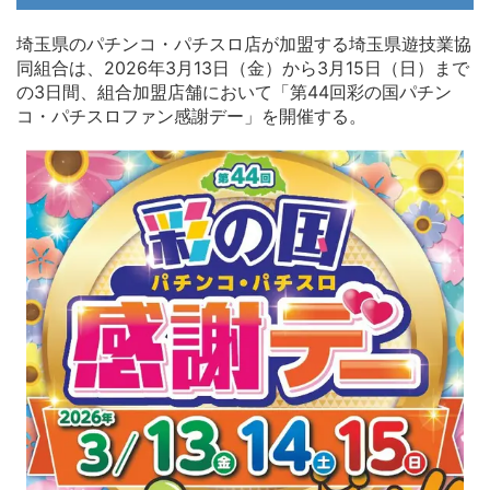
埼玉県のパチンコ・パチスロ店が加盟する埼玉県遊技業協
同組合は、2026年3月13日（金）から3月15日（日）まで
の3日間、組合加盟店舗において「第44回彩の国パチン
コ・パチスロファン感謝デー」を開催する。