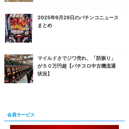
2025年9月29日のパチンコニュース
まとめ
マイルドさでジワ売れ、「防振り」
が５０万円超【パチスロ中古機流通
状況】
会員サービス