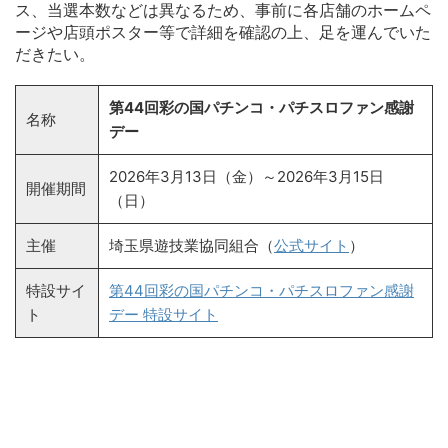
ス、当選本数などは異なるため、事前に各店舗のホームペ
ージや店頭ポスター等で詳細を確認の上、足を運んでいた
だきたい。
第44回彩の国パチンコ・パチスロファン感謝
名称
デー
2026年3月13日（金）～2026年3月15日
開催期間
（日）
主催
埼玉県遊技業協同組合（
公式サイト
）
特設サイ
第44回彩の国パチンコ・パチスロファン感謝
ト
デー 特設サイト