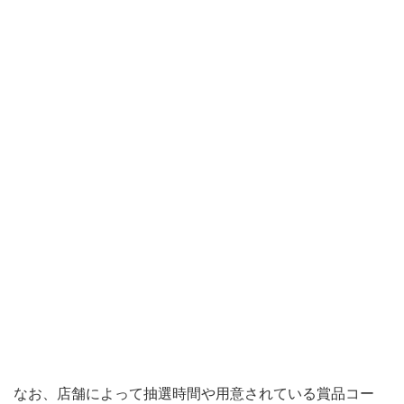
なお、店舗によって抽選時間や用意されている賞品コー