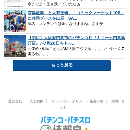
今までよく生き残っていたなぁ
京楽産業．と大都技研、「コミックマーケット108」
に共同ブースを出展 SA...
匿名：コンテンツは金になりますね。さすが
【閉店】大阪府門真市のパチンコ店『キコーナ門真島
頭店』が7月20日をもっ...
元GWハル氏こと元JAM大阪フウマ氏。。。：いや～ん❣
困るわ。。。
もっと見る
運営会社
広告案内
プライバシーポリシー・免責事項
お問い合
わせ