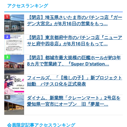
アクセスランキング
【閉店】埼玉県さいたま市のパチンコ店『ガー
デン大宮北』が8月16日の営業をもっ...
【閉店】東京都府中市のパチンコ店『ニューア
サヒ府中四谷店』が8月16日をもって...
【閉店】都城市最大規模の巨艦ホールが約3年
8カ月で営業終了、『Super D'station...
フィールズ、「【推しの子】」新プロジェクト
始動 パチスロ化を正式発表
ダイナム、新業態「クレーンマート」2号店を
愛知県一宮市にオープン 旧『夢屋一...
会員限定記事アクセスランキング