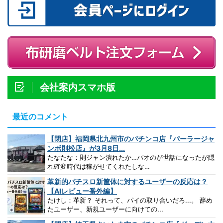
会社案内スマホ版
最近のコメント
【閉店】福岡県北九州市のパチンコ店『パーラージャ
ンボ則松店』が3月8日...
たなたな：則ジャン潰れたか…パオのが世話になったが隠
れ確変時代は稼がせてくれたしな…
革新的パチスロ新筐体に対するユーザーの反応は？
【AIレビュー番外編】
たけし：革新？ それって、パイの取り合いだろ...。 辞め
たユーザー、新規ユーザーに向けての...