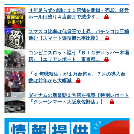
４年足らずの間に１１店舗を閉鎖・売却、経営
ホールは残り４店舗まで減少す...
スマスロ比率は低貸玉で上昇、パチンコは圧縮
進む【スマート遊技機比率比較】
コンビニスロット謳う『ＢＩＧディッパー木場
店』【エリアレポート 東京都...
「ｅ 無職転生」が１万台超も、７月の導入台
数は前年から大幅減
ダイナムの新業態１号店を視察【特別レポート
「クレーンマート大阪泉佐野店」】