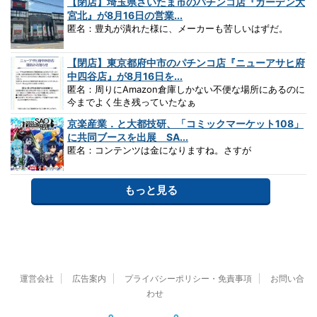
【閉店】埼玉県さいたま市のパチンコ店『ガーデン大
宮北』が8月16日の営業...
匿名：豊丸が潰れた様に、メーカーも苦しいはずだ。
【閉店】東京都府中市のパチンコ店『ニューアサヒ府
中四谷店』が8月16日を...
匿名：周りにAmazon倉庫しかない不便な場所にあるのに
今までよく生き残っていたなぁ
京楽産業．と大都技研、「コミックマーケット108」
に共同ブースを出展 SA...
匿名：コンテンツは金になりますね。さすが
もっと見る
運営会社
広告案内
プライバシーポリシー・免責事項
お問い合
わせ