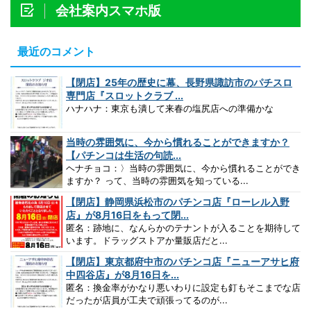
会社案内スマホ版
最近のコメント
【閉店】25年の歴史に幕、長野県諏訪市のパチスロ
専門店『スロットクラブ ...
ハナハナ：東京も潰して来春の塩尻店への準備かな
当時の雰囲気に、今から慣れることができますか？
【パチンコは生活の句読...
ヘナチョコ：〉当時の雰囲気に、今から慣れることができ
ますか？ って、当時の雰囲気を知っている...
【閉店】静岡県浜松市のパチンコ店『ローレル入野
店』が8月16日をもって閉...
匿名：跡地に、なんらかのテナントが入ることを期待して
います。ドラッグストアか量販店だと...
【閉店】東京都府中市のパチンコ店『ニューアサヒ府
中四谷店』が8月16日を...
匿名：換金率がかなり悪いわりに設定も釘もそこまでな店
だったが店員が工夫で頑張ってるのが...