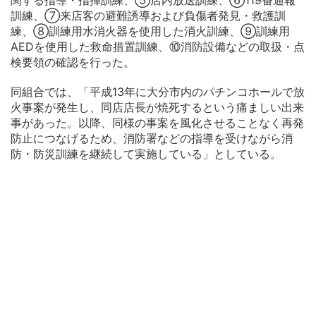
関する指導・指揮訓練、⑤店内放送訓練、⑥119番通報
訓練、⑦来店客の避難誘導および負傷者発見・救護訓
練、⑧訓練用水消火器を使用した消火訓練、⑨訓練用
AEDを使用した救命措置訓練、⑩消防設備などの取扱・点
検要領の確認を行った。
同組合では、「平成13年に大分市内のパチンコホールで放
火事案が発生し、同店店長が焼死するという痛ましい出来
事があった。以降、同様の事案を風化させることなく再発
防止につなげるため、消防署などの指導を受けながら消
防・防災訓練を継続して実施している」としている。