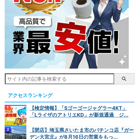
アクセスランキング
【検定情報】「Sゴーゴージャグラー4KT」
「LライザのアトリエKD」が新規通過 ジ...
【閉店】埼玉県さいたま市のパチンコ店『ガー
デン大宮北』が8月16日の営業をもっ...