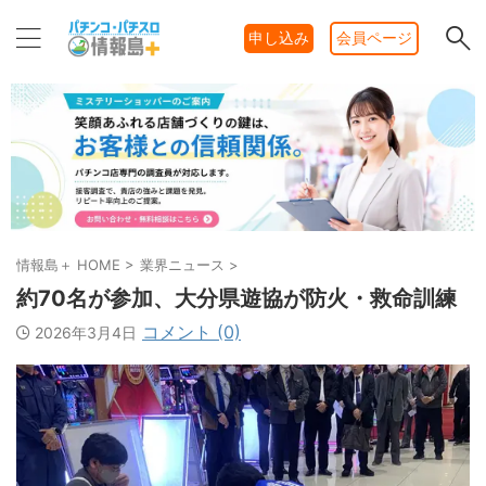
申し込み
会員ページ
情報島＋ HOME
>
業界ニュース
>
約70名が参加、大分県遊協が防火・救命訓練
コメント (0)
2026年3月4日