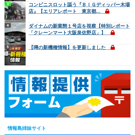
コンビニスロット謳う『ＢＩＧディッパー木場
店』【エリアレポート 東京都...
ダイナムの新業態１号店を視察【特別レポート
「クレーンマート大阪泉佐野店」】
【噂の新機種情報】を更新しました
情報島姉妹サイト