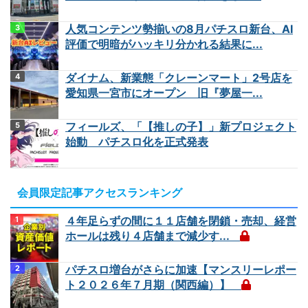
人気コンテンツ勢揃いの8月パチスロ新台、AI
評価で明暗がハッキリ分かれる結果に...
ダイナム、新業態「クレーンマート」2号店を
愛知県一宮市にオープン 旧『夢屋一...
フィールズ、「【推しの子】」新プロジェクト
始動 パチスロ化を正式発表
会員限定記事アクセスランキング
４年足らずの間に１１店舗を閉鎖・売却、経営
ホールは残り４店舗まで減少す...
パチスロ増台がさらに加速【マンスリーレポー
ト２０２６年７月期（関西編）】