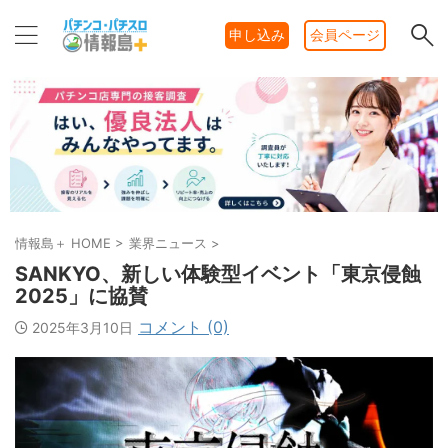
申し込み
会員ページ
情報島＋ HOME
>
業界ニュース
>
SANKYO、新しい体験型イベント「東京侵蝕
2025」に協賛
コメント (0)
2025年3月10日