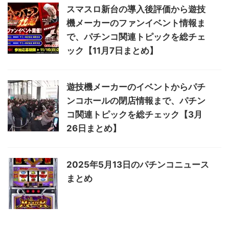
スマスロ新台の導入後評価から遊技
機メーカーのファンイベント情報ま
で、パチンコ関連トピックを総チェ
ック【11月7日まとめ】
遊技機メーカーのイベントからパチ
ンコホールの閉店情報まで、パチン
コ関連トピックを総チェック【3月
26日まとめ】
2025年5月13日のパチンコニュース
まとめ