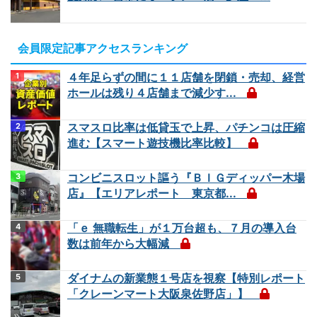
会員限定記事アクセスランキング
４年足らずの間に１１店舗を閉鎖・売却、経営
ホールは残り４店舗まで減少す...
スマスロ比率は低貸玉で上昇、パチンコは圧縮
進む【スマート遊技機比率比較】
コンビニスロット謳う『ＢＩＧディッパー木場
店』【エリアレポート 東京都...
「ｅ 無職転生」が１万台超も、７月の導入台
数は前年から大幅減
ダイナムの新業態１号店を視察【特別レポート
「クレーンマート大阪泉佐野店」】