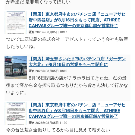
が希望だ 是非無くなってほしい
【閉店】東京都府中市のパチンコ店『ニューアサヒ
府中四谷店』が8月16日をもって閉店、ATHREE
CANVASグループ唯一の東京都店舗が営業終了
匿名
2026年08月05日 18:17
ついでに鹿児島の株式会社「アゼスト」っていう会社も破産
したらしいね。
【閉店】埼玉県さいたま市のパチンコ店『ガーデン
大宮北』が8月16日の営業をもって閉店に
匿名
2026年08月05日 18:10
8月16日閉店の店がチラホラ出てきたね。盆の最
後まで客から金を搾り取るつもりだから皆さん決して行かな
いように。
【閉店】東京都府中市のパチンコ店『ニューアサヒ
府中四谷店』が8月16日をもって閉店、ATHREE
CANVASグループ唯一の東京都店舗が営業終了
匿名
2026年08月05日 11:30
今の台は荒さ全振りしてるから目に見えて増えない