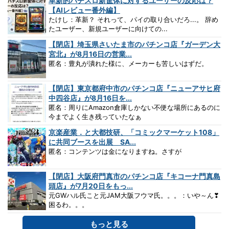
革新的パチスロ新筐体に対するユーザーの反応は？
【AIレビュー番外編】
たけし：革新？ それって、パイの取り合いだろ...。 辞め
たユーザー、新規ユーザーに向けての...
【閉店】埼玉県さいたま市のパチンコ店『ガーデン大
宮北』が8月16日の営業...
匿名：豊丸が潰れた様に、メーカーも苦しいはずだ。
【閉店】東京都府中市のパチンコ店『ニューアサヒ府
中四谷店』が8月16日を...
匿名：周りにAmazon倉庫しかない不便な場所にあるのに
今までよく生き残っていたなぁ
京楽産業．と大都技研、「コミックマーケット108」
に共同ブースを出展 SA...
匿名：コンテンツは金になりますね。さすが
【閉店】大阪府門真市のパチンコ店『キコーナ門真島
頭店』が7月20日をもっ...
元GWハル氏こと元JAM大阪フウマ氏。。。：いや～ん❣
困るわ。。。
もっと見る