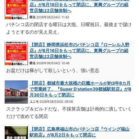
店』が8月16日をもって閉店に、東興グループの経
営店舗は2店舗体制へ
匿名
2026年08月04日 11:42
パチンコ店の閉店する曜日は大抵、日曜祝日。最後まで儲け
ようとするのが見え見え。
【閉店】静岡県浜松市のパチンコ店『ローレル入野
店』が8月16日をもって閉店に、東興グループの経
営店舗は2店舗体制へ
匿名
2026年08月04日 10:46
お盆だけは稼がして欲しいという、強い意志
【閉店】都城市最大規模の巨艦ホールが約3年8カ月
で営業終了、『Super D'station39都城駅前店』が8
月30日をもって閉店に
ユニモ
2026年08月04日 09:06
スクラップ＆ビルドだな。不採算店舗は計画的に潰していく
だけで攻めてる閉店
【閉店】広島県福山市のパチンコ店『ウイング福山
駅前店』が8月2日をもって閉店に