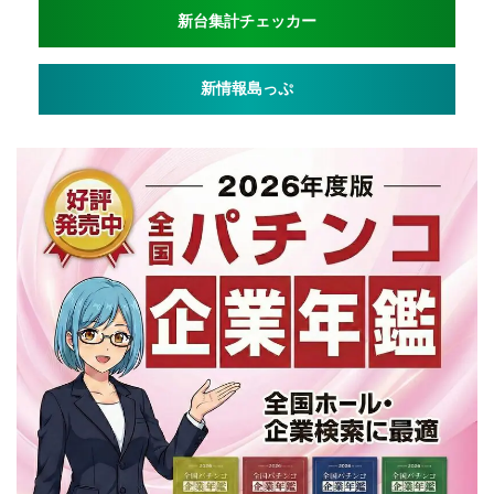
新台集計チェッカー
新情報島っぷ