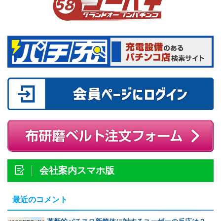
会社案内スマホ版
最近のコメント