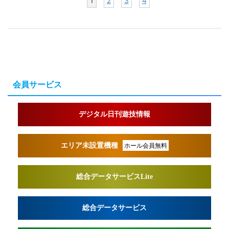
1
2
3
4
会員サービス
デジタル日刊遊技情報
エリア未設置機種
ホール会員無料
総合データサービスLite
総合データサービス