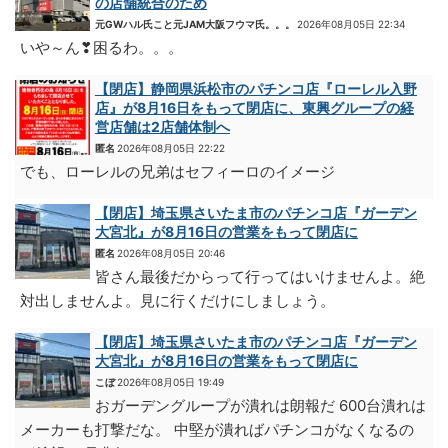
の店舗統合のため
元GWハル氏こと元JAM大阪フウマ氏。。。
2026年08月05日 22:34
いや～ん❣困るわ。。。
【閉店】静岡県浜松市のパチンコ店『ローレル入野
店』が8月16日をもって閉店に、東興グループの経
営店舗は2店舗体制へ
匿名
2026年08月05日 22:22
でも、ローレルの兄弟はセフィーロのイメージ
【閉店】埼玉県さいたま市のパチンコ店『ガーデン
大宮北』が8月16日の営業をもって閉店に
匿名
2026年08月05日 20:46
皆さん最後だからって行ってはいけませんよ。絶
対出しませんよ。見に行くだけにしましょう。
【閉店】埼玉県さいたま市のパチンコ店『ガーデン
大宮北』が8月16日の営業をもって閉店に
こぼ
2026年08月05日 19:49
おガーデングループが潰れは朗報だ 600台潰れは
メーカーも打撃だな。 中堅が潰ればパチンコがなくなるの