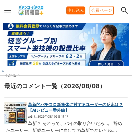
申し込み
会員ページ
»
HOME
>
最近のコメント一覧（2026/08/08）
革新的パチスロ新筐体に対するユーザーの反応は？
【AIレビュー番外編】
たけし
2026年08月06日 11:17
革新？ それって、パイの取り合いだろ...。 辞め
たユーザー、新規ユーザーに向けての革新でないとね...。