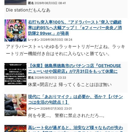
匿名
2026年08月03日 08:41
Die stationだもんなあ
右打ち突入率100%、“アドラバースト”突入で継続
率は約95%へ大幅アップ！「eフィーバー炎炎ノ消
防隊2 99ver.」が発表
レッタン
2026年08月03日 08:24
アドラバースト＝いわゆるラッキートリガーだよね。ラッキ
ートリガー機能付き台はそれに入らないと勝てない。
【休業】徳島県徳島市のパチンコ店『GETHOUSE
ニューいせや国府店』が7月31日をもって休業に
匿名
2026年08月01日 23:33
休業=閉店だよ 帰ってくることはほぼ無い
現代に「あおりマイク」は必要か、否か？【パチン
コは生活の句読点！】
ガーシー
2026年07月30日 23:01
何を今更...。 警察に禁止されただろ...。
高レート化が過ぎると、治安など様々なものが失わ