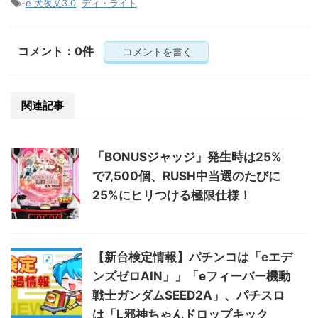
-
e 犬夜叉3.0
,
ディ・ライト
コメント：0件
コメントを書く
関連記事
「BONUSジャッジ」発生時は25%
で7,500個、RUSH中当選のたびに
25%にヒリつける極限仕様！
【新台検定情報】パチンコは「eエデ
ンズゼロAIN」」「eフィーバー機動
戦士ガンダムSEED2A」、パチスロ
は「L邪神ちゃんドロップキック