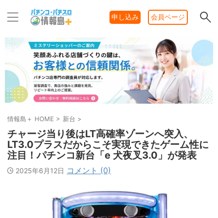
申し込み
会員ページ
情報島＋ HOME
>
新台
>
チャージ当り後はLT高確率ゾーンへ突入、
LT3.0プラスだからこそ実現できたゲーム性に
注目！パチンコ新台「e 犬夜叉3.0」が発表
コメント (0)
2025年6月12日