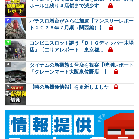
ホールは残り４店舗まで減少す...
パチスロ増台がさらに加速【マンスリーレポー
ト２０２６年７月期（関西編）】
コンビニスロット謳う『ＢＩＧディッパー木場
店』【エリアレポート 東京都...
ダイナムの新業態１号店を視察【特別レポート
「クレーンマート大阪泉佐野店」】
【噂の新機種情報】を更新しました