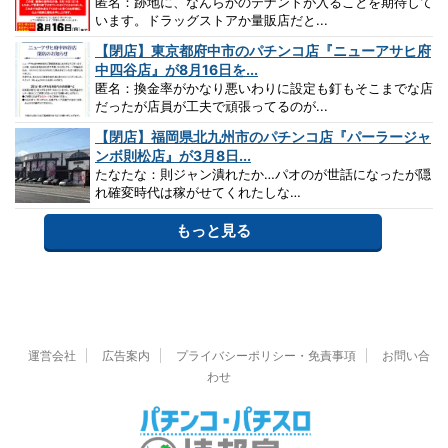
匿名：跡地に、なんらかのテナントが入ることを期待して
います。ドラッグストアか量販店だと...
【閉店】東京都府中市のパチンコ店『ニューアサヒ府
中四谷店』が8月16日を...
匿名：換金率がかなり悪いわりに設定も釘もそこまでな店
だったが店員が工夫で頑張ってるのが...
【閉店】福岡県北九州市のパチンコ店『パーラージャ
ンボ則松店』が3月8日...
たなたな：則ジャン潰れたか…パオのが世話になったが隠
れ確変時代は稼がせてくれたしな…
もっと見る
運営会社
広告案内
プライバシーポリシー・免責事項
お問い合
わせ