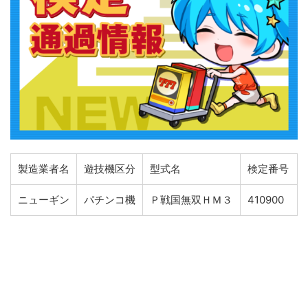
製造業者名
遊技機区分
型式名
検定番号
ニューギン
パチンコ機
Ｐ戦国無双ＨＭ３
410900