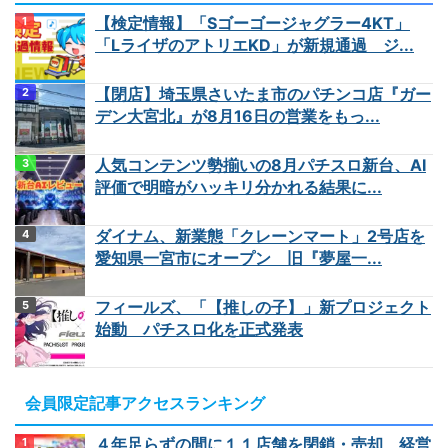
【検定情報】「Sゴーゴージャグラー4KT」
「LライザのアトリエKD」が新規通過 ジ...
【閉店】埼玉県さいたま市のパチンコ店『ガー
デン大宮北』が8月16日の営業をもっ...
人気コンテンツ勢揃いの8月パチスロ新台、AI
評価で明暗がハッキリ分かれる結果に...
ダイナム、新業態「クレーンマート」2号店を
愛知県一宮市にオープン 旧『夢屋一...
フィールズ、「【推しの子】」新プロジェクト
始動 パチスロ化を正式発表
会員限定記事アクセスランキング
４年足らずの間に１１店舗を閉鎖・売却、経営