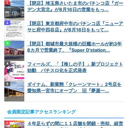
【閉店】埼玉県さいたま市のパチンコ店『ガー
デン大宮北』が8月16日の営業をもっ...
【閉店】東京都府中市のパチンコ店『ニューア
サヒ府中四谷店』が8月16日をもって...
【閉店】都城市最大規模の巨艦ホールが約3年
8カ月で営業終了、『Super D'station...
フィールズ、「【推しの子】」新プロジェクト
始動 パチスロ化を正式発表
ダイナム、新業態「クレーンマート」2号店を
愛知県一宮市にオープン 旧『夢屋一...
会員限定記事アクセスランキング
４年足らずの間に１１店舗を閉鎖・売却、経営