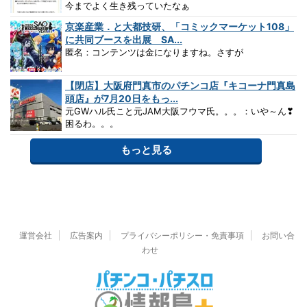
今までよく生き残っていたなぁ
京楽産業．と大都技研、「コミックマーケット108」
に共同ブースを出展 SA...
匿名：コンテンツは金になりますね。さすが
【閉店】大阪府門真市のパチンコ店『キコーナ門真島
頭店』が7月20日をもっ...
元GWハル氏こと元JAM大阪フウマ氏。。。：いや～ん❣
困るわ。。。
もっと見る
運営会社
広告案内
プライバシーポリシー・免責事項
お問い合
わせ