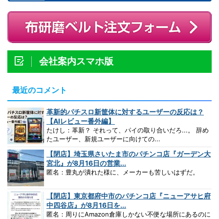
会社案内スマホ版
最近のコメント
革新的パチスロ新筐体に対するユーザーの反応は？
【AIレビュー番外編】
たけし：革新？ それって、パイの取り合いだろ...。 辞め
たユーザー、新規ユーザーに向けての...
【閉店】埼玉県さいたま市のパチンコ店『ガーデン大
宮北』が8月16日の営業...
匿名：豊丸が潰れた様に、メーカーも苦しいはずだ。
【閉店】東京都府中市のパチンコ店『ニューアサヒ府
中四谷店』が8月16日を...
匿名：周りにAmazon倉庫しかない不便な場所にあるのに