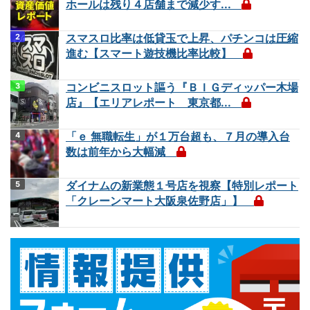
ホールは残り４店舗まで減少す...
スマスロ比率は低貸玉で上昇、パチンコは圧縮
進む【スマート遊技機比率比較】
コンビニスロット謳う『ＢＩＧディッパー木場
店』【エリアレポート 東京都...
「ｅ 無職転生」が１万台超も、７月の導入台
数は前年から大幅減
ダイナムの新業態１号店を視察【特別レポート
「クレーンマート大阪泉佐野店」】