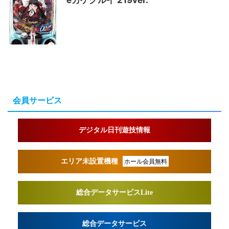
eカケグルイ 219ver.
会員サービス
デジタル日刊遊技情報
エリア未設置機種
ホール会員無料
総合データサービスLite
総合データサービス