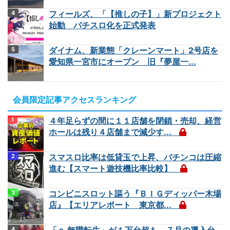
フィールズ、「【推しの子】」新プロジェクト
始動 パチスロ化を正式発表
ダイナム、新業態「クレーンマート」2号店を
愛知県一宮市にオープン 旧『夢屋一...
会員限定記事アクセスランキング
４年足らずの間に１１店舗を閉鎖・売却、経営
ホールは残り４店舗まで減少す...
スマスロ比率は低貸玉で上昇、パチンコは圧縮
進む【スマート遊技機比率比較】
コンビニスロット謳う『ＢＩＧディッパー木場
店』【エリアレポート 東京都...