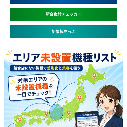
新台集計チェッカー
新情報島っぷ