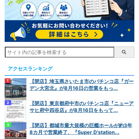
アクセスランキング
【閉店】埼玉県さいたま市のパチンコ店『ガー
デン大宮北』が8月16日の営業をもっ...
【閉店】東京都府中市のパチンコ店『ニューア
サヒ府中四谷店』が8月16日をもって...
【閉店】都城市最大規模の巨艦ホールが約3年
8カ月で営業終了、『Super D'station...