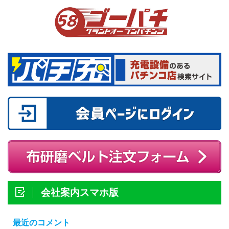
会社案内スマホ版
最近のコメント