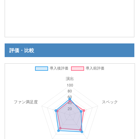
評価・比較