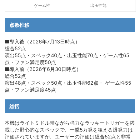
点数推移
■導入後（2026年7月13日時点）
総合52点
演出55点・スペック40点・出玉性能70点・ゲーム性65
点・ファン満足度50点
■導入前（2026年6月30日時点）
総合52点
演出48点・スペック50点・出玉性能62点・ ゲーム性55
点・ファン満足度45点
総括
本機はライトミドル帯ながら強力なラッキートリガーを搭
載した野心的なスペックで、一撃5万発を狙える爆発力は
評価されていますが、ユーザーの評価は総合52点と非常