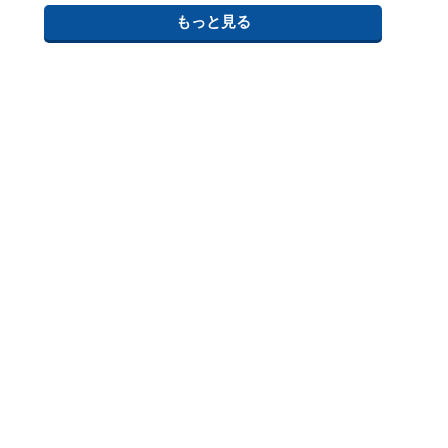
もっと見る