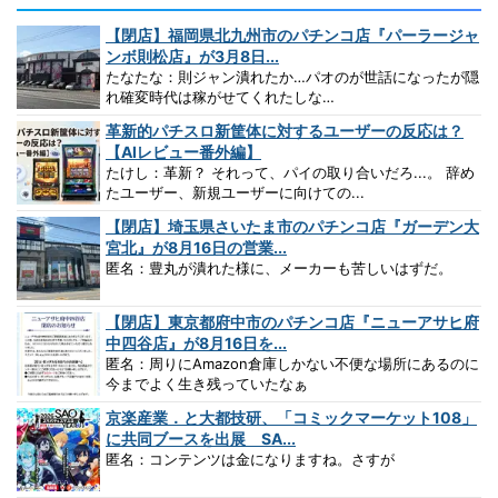
【閉店】福岡県北九州市のパチンコ店『パーラージャ
ンボ則松店』が3月8日...
たなたな：則ジャン潰れたか…パオのが世話になったが隠
れ確変時代は稼がせてくれたしな…
革新的パチスロ新筐体に対するユーザーの反応は？
【AIレビュー番外編】
たけし：革新？ それって、パイの取り合いだろ...。 辞め
たユーザー、新規ユーザーに向けての...
【閉店】埼玉県さいたま市のパチンコ店『ガーデン大
宮北』が8月16日の営業...
匿名：豊丸が潰れた様に、メーカーも苦しいはずだ。
【閉店】東京都府中市のパチンコ店『ニューアサヒ府
中四谷店』が8月16日を...
匿名：周りにAmazon倉庫しかない不便な場所にあるのに
今までよく生き残っていたなぁ
京楽産業．と大都技研、「コミックマーケット108」
に共同ブースを出展 SA...
匿名：コンテンツは金になりますね。さすが