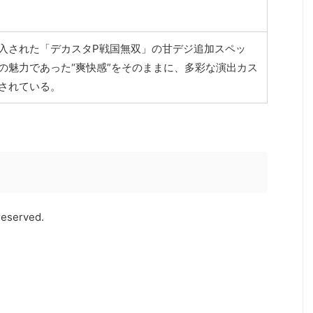
に導入された「デカスタP戦国無双」の甘デジ追加スペッ
の魅力であった“爽快感”をそのままに、多彩な演出カス
されている。
served.