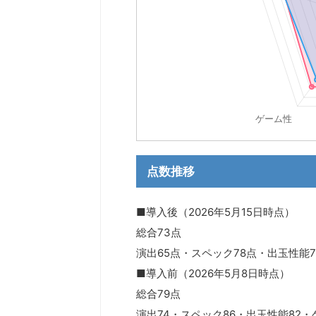
点数推移
■導入後（2026年5月15日時点）
総合73点
演出65点・スペック78点・出玉性能
■導入前（2026年5月8日時点）
総合79点
演出74・スペック86・出玉性能82・