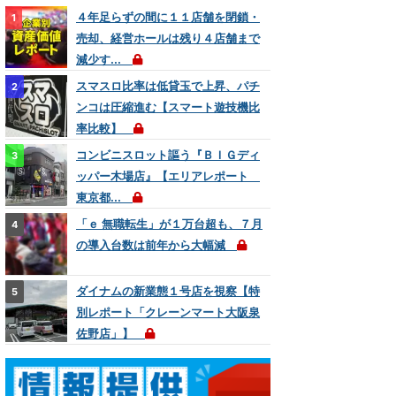
４年足らずの間に１１店舗を閉鎖・
売却、経営ホールは残り４店舗まで
減少す...
スマスロ比率は低貸玉で上昇、パチ
ンコは圧縮進む【スマート遊技機比
率比較】
コンビニスロット謳う『ＢＩＧディ
ッパー木場店』【エリアレポート
東京都...
「ｅ 無職転生」が１万台超も、７月
の導入台数は前年から大幅減
ダイナムの新業態１号店を視察【特
別レポート「クレーンマート大阪泉
佐野店」】