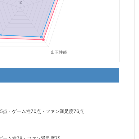
75点・ゲーム性70点・ファン満足度76点
ゲーム性78・ファン満足度75