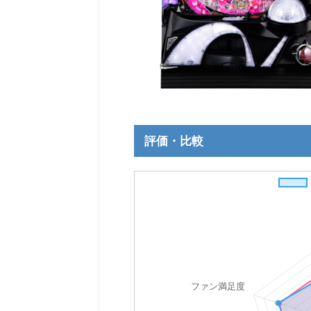
評価・比較