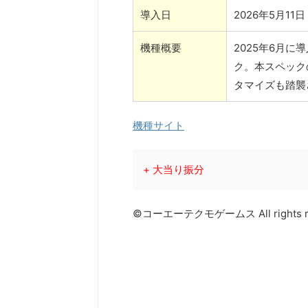
導入日
2026年5月11日
機種概要
2025年6月
ク。本スペック
タマイズも踏襲
機種サイト
+ 大当り振分
©コーエーテクモゲームス All rights re