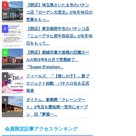
【閉店】埼玉県さいたま市のパチン
コ店『ガーデン大宮北』が8月16日の
営業をもっ...
【閉店】東京都府中市のパチンコ店
『ニューアサヒ府中四谷店』が8月16
日をもって...
【閉店】都城市最大規模の巨艦ホー
ルが約3年8カ月で営業終了、
『Super D'station...
フィールズ、「【推しの子】」新プ
ロジェクト始動 パチスロ化を正式
発表
ダイナム、新業態「クレーンマー
ト」2号店を愛知県一宮市にオープ
ン 旧『夢屋一...
会員限定記事アクセスランキング