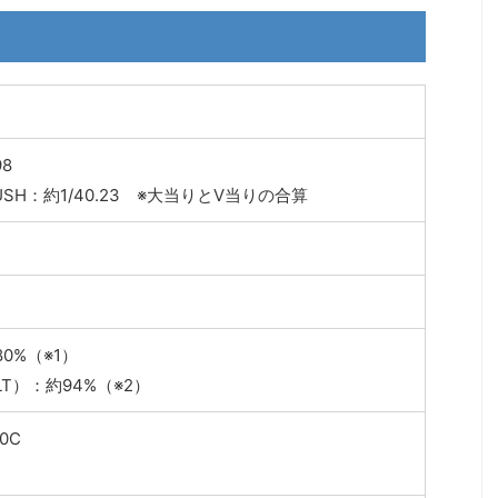
98
SH：約1/40.23 ※大当りとV当りの合算
0%（※1）
LT）：約94%（※2）
10C