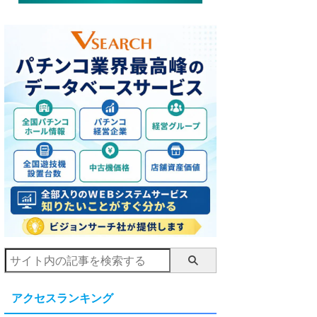
アクセスランキング