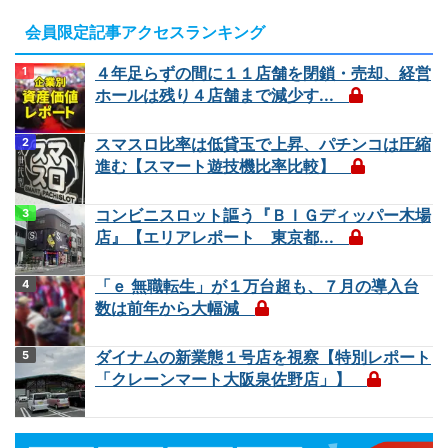
会員限定記事アクセスランキング
４年足らずの間に１１店舗を閉鎖・売却、経営
ホールは残り４店舗まで減少す...
スマスロ比率は低貸玉で上昇、パチンコは圧縮
進む【スマート遊技機比率比較】
コンビニスロット謳う『ＢＩＧディッパー木場
店』【エリアレポート 東京都...
「ｅ 無職転生」が１万台超も、７月の導入台
数は前年から大幅減
ダイナムの新業態１号店を視察【特別レポート
「クレーンマート大阪泉佐野店」】