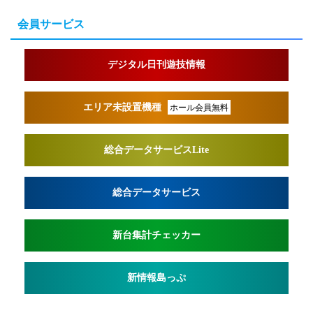
会員サービス
デジタル日刊遊技情報
エリア未設置機種
ホール会員無料
総合データサービスLite
総合データサービス
新台集計チェッカー
新情報島っぷ