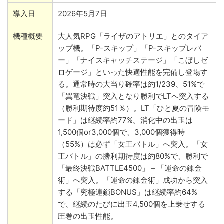
導入日
2026年5月7日
機種概要
大人気RPG「ライザのアトリエ」とのタイア
ップ機。「P-スキップ」「P-スキップレバ
ー」「ナイスキャッチステージ」「こぼしゼ
ロゲージ」といった快適性能を完備し登場す
る。通常時の大当り確率は約1/239、51%で
「翼竜決戦」突入となり勝利でLTへ突入する
（勝利期待度約51％）。LT「ひと夏の冒険モ
ード」は継続率約77%。消化中の出玉は
1,500個or3,000個で、3,000個獲得時
（55%）は必ず「女王バトル」へ突入。「女
王バトル」の勝利期待度は約80%で、勝利で
「最終決戦BATTLE4500」＋「運命の錬金
術」へ突入。「運命の錬金術」成功から突入
する「究極連鎖BONUS」は継続率約64%
で、継続のたびに出玉4,500個を上乗せする
圧巻の出玉性能。