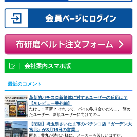
会社案内スマホ版
最近のコメント
革新的パチスロ新筐体に対するユーザーの反応は？
【AIレビュー番外編】
たけし：革新？ それって、パイの取り合いだろ...。 辞め
たユーザー、新規ユーザーに向けての...
【閉店】埼玉県さいたま市のパチンコ店『ガーデン大
宮北』が8月16日の営業...
匿名：豊丸が潰れた様に、メーカーも苦しいはずだ。