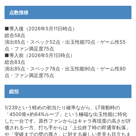
点数推移
■導入後（2026年5月11日時点）
総合58点
演出65点・スペック52点・出玉性能70点・ゲーム性55
点・ファン満足度75点
■導入前（2026年5月1日時点）
総合83点
演出85点・スペック78点・出玉性能90点・ゲーム性80
点・ファン満足度75点
総括
1/239という軽めの初当たり確率ながら、LT発動時の
「4500発×約64%ループ」という極端な出玉性能に特化
した一台です。原作ファンからはキャラ再現度の高さが評
価される一方、打ち手からは「上位終了時の即通常転落」
や「突破までの壁の厚さ」に対する厳しい意見も目立ちま