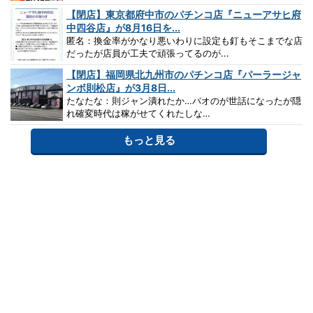
【閉店】東京都府中市のパチンコ店『ニューアサヒ府
中四谷店』が8月16日を...
匿名：換金率がかなり悪いわりに設定も釘もそこまでな店
だったが店員が工夫で頑張ってるのが...
【閉店】福岡県北九州市のパチンコ店『パーラージャ
ンボ則松店』が3月8日...
たなたな：則ジャン潰れたか…パオのが世話になったが隠
れ確変時代は稼がせてくれたしな…
もっと見る