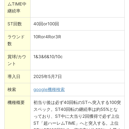
ムTIME中
継続率
ST回数
40回or100回
ラウンド
10Ror4Ror3R
数
賞球/カウ
1&3&6&10/10c
ント
導入日
2025年5月7日
検索
google機種検索
機種概要
初当り後は必ず40回転のSTへ突入する100突
スペック。ST40回転の継続率は約55%とな
っており、ST中に大当り2回獲得で必ず上位
ST「超ハーレムTIME」へと突入する。上位