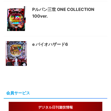
Pルパン三世 ONE COLLECTION
100ver.
e バイオハザード6
会員サービス
デジタル日刊遊技情報