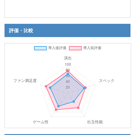
評価・比較