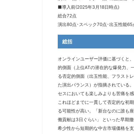
■導入前(2025年3月18日時点)
総合72点
演出80点･スペック70点･出玉性能65
総括
オンラインユーザー評価に基づくと、
的側面（上位ATの潜在的な爆発力、
る否定的側面（出玉性能、フラストレ
た演出バランス）が指摘されている。
セスにおいても楽しみよりも苦痛を感
これほどまでに一貫して否定的な初期
る可能性が高い。「新台なのに誰も座
働貢献は3日ぐらい」 といった早期
希少性から短期的な中古市場価格を支