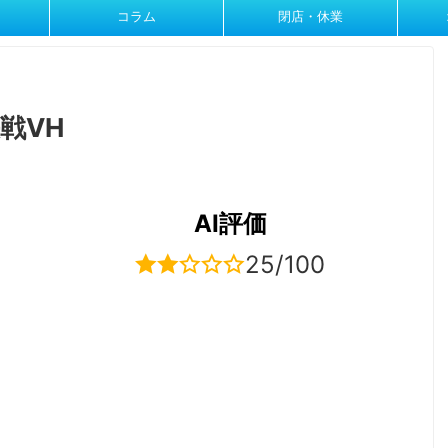
コラム
閉店・休業
戦VH
AI評価
25/100