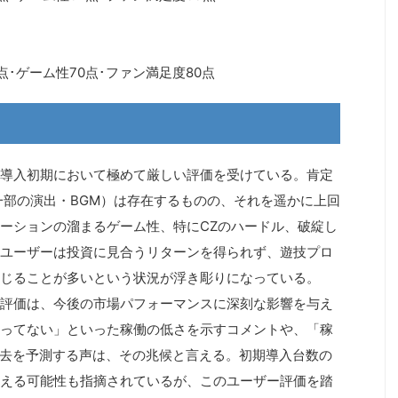
点･ゲーム性70点･ファン満足度80点
導入初期において極めて厳しい評価を受けている。肯定
一部の演出・BGM）は存在するものの、それを遥かに上回
ーションの溜まるゲーム性、特にCZのハードル、破綻し
ユーザーは投資に見合うリターンを得られず、遊技プロ
じることが多いという状況が浮き彫りになっている。
評価は、今後の市場パフォーマンスに深刻な影響を与え
ってない」といった稼働の低さを示すコメントや、「稼
撤去を予測する声は、その兆候と言える。初期導入台数の
える可能性も指摘されているが、このユーザー評価を踏