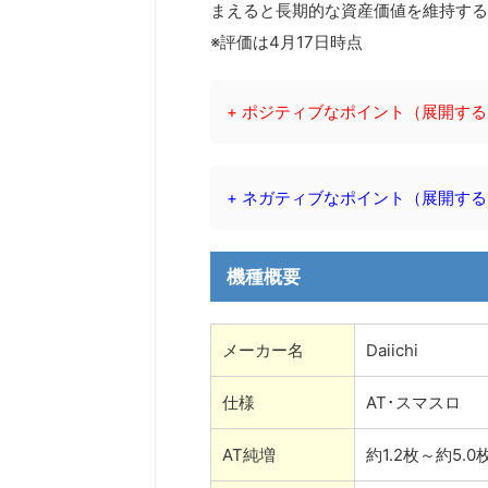
まえると長期的な資産価値を維持する
※評価は4月17日時点
+ ポジティブなポイント（展開する
+ ネガティブなポイント（展開する
機種概要
メーカー名
Daiichi
仕様
AT･スマスロ
AT純増
約1.2枚～約5.0