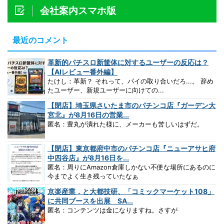
会社案内スマホ版
最近のコメント
革新的パチスロ新筐体に対するユーザーの反応は？
【AIレビュー番外編】
たけし：革新？ それって、パイの取り合いだろ...。 辞め
たユーザー、新規ユーザーに向けての...
【閉店】埼玉県さいたま市のパチンコ店『ガーデン大
宮北』が8月16日の営業...
匿名：豊丸が潰れた様に、メーカーも苦しいはずだ。
【閉店】東京都府中市のパチンコ店『ニューアサヒ府
中四谷店』が8月16日を...
匿名：周りにAmazon倉庫しかない不便な場所にあるのに
今までよく生き残っていたなぁ
京楽産業．と大都技研、「コミックマーケット108」
に共同ブースを出展 SA...
匿名：コンテンツは金になりますね。さすが