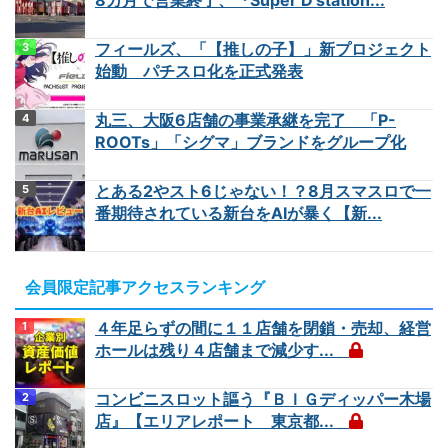
フィールズ、「【推しの子】」新プロジェクト
始動 パチスロ化を正式発表
丸三、大阪6店舗の事業承継を完了 「P-
ROOTs」「シグマ」ブランドをグループ化
とある2やスト6じゃない！？8月スマスロで一
番期待されている新台をAIが暴く【新...
会員限定記事アクセスランキング
４年足らずの間に１１店舗を閉鎖・売却、経営
ホールは残り４店舗まで減少す...
コンビニスロット謳う『ＢＩＧディッパー木場
店』【エリアレポート 東京都...