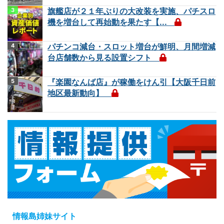
旗艦店が２１年ぶりの大改装を実施、パチスロ
機を増台して再始動を果たす【...
パチンコ減台・スロット増台が鮮明、月間増減
台店舗数から見る設置シフト
『楽園なんば店』が稼働をけん引【大阪千日前
地区最新動向】
情報島姉妹サイト