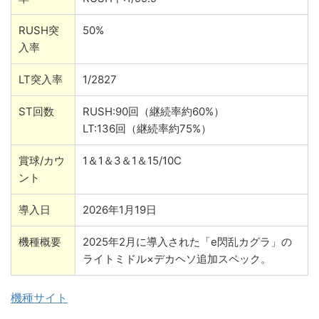
RUSH突
50%
入率
LT突入率
1/2827
ST回数
RUSH:90回（継続率約60%）
LT:136回（継続率約75%）
賞球/カウ
1＆1＆3＆1＆15/10C
ント
導入日
2026年1月19日
機種概要
2025年2月に導入された「e閃乱カグラ」の
ライトミドル×デカヘソ追加スペック。
機種サイト