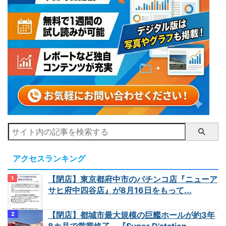
アクセスランキング
【閉店】東京都府中市のパチンコ店『ニューア
サヒ府中四谷店』が8月16日をもって...
【閉店】都城市最大規模の巨艦ホールが約3年
8カ月で営業終了、『Super D'station...