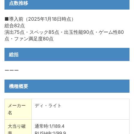
点数推移
■導入前（2025年1月18日時点）
総合82点
演出75点・スペック85点・出玉性能90点・ゲーム性80
点・ファン満足度80点
総括
ーーー
機種概要
メーカー
ディ・ライト
名
大当り確
通常時:1/189.4
率
RUSH中:1/99.9