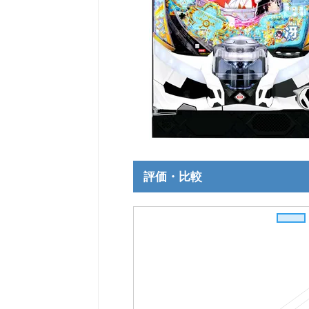
評価・比較