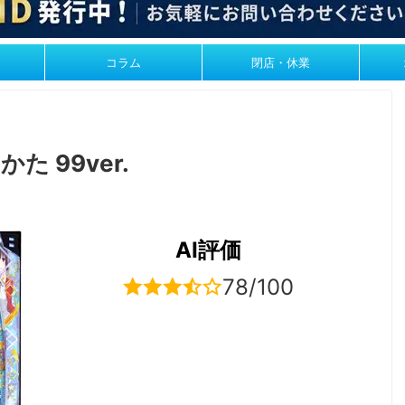
コラム
閉店・休業
 99ver.
AI評価
78/100