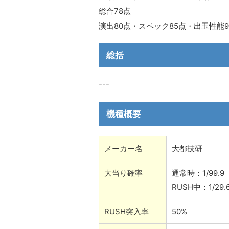
総合78点
演出80点・スペック85点・出玉性能
総括
---
機種概要
メーカー名
大都技研
大当り確率
通常時：1/99.9
RUSH中：1/29.
RUSH突入率
50%