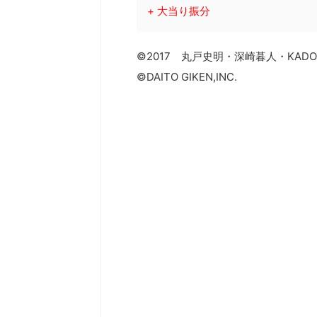
+ 大当り振分
©2017 丸戸史明・深崎暮人・KA
©DAITO GIKEN,INC.