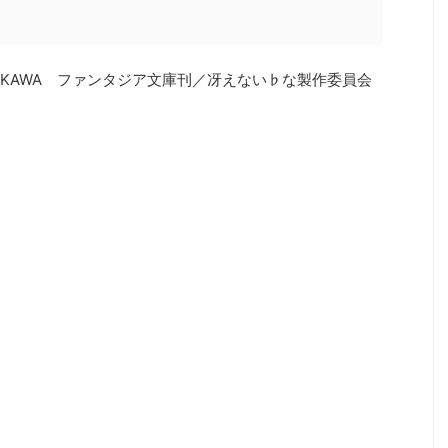
DOKAWA ファンタジア文庫刊／冴えない♭な製作委員会