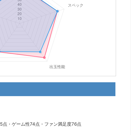
75点・ゲーム性74点・ファン満足度76点