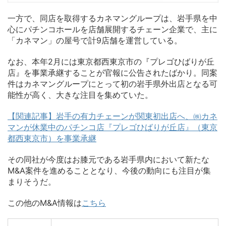
一方で、同店を取得するカネマングループは、岩手県を中
心にパチンコホールを店舗展開するチェーン企業で、主に
「カネマン」の屋号で計9店舗を運営している。
なお、本年2月には東京都西東京市の『プレゴひばりが丘
店』を事業承継することが官報に公告されたばかり。同案
件はカネマングループにとって初の岩手県外出店となる可
能性が高く、大きな注目を集めていた。
【関連記事】岩手の有力チェーンが関東初出店へ、㈱カネ
マンが休業中のパチンコ店『プレゴひばりが丘店』（東京
都西東京市）を事業承継
その同社が今度はお膝元である岩手県内において新たな
M&A案件を進めることとなり、今後の動向にも注目が集
まりそうだ。
この他のM&A情報は
こちら