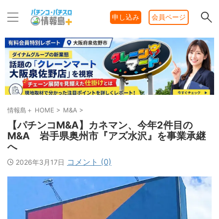
申し込み
会員ページ
情報島＋ HOME
>
M&A
>
【パチンコM&A】カネマン、今年2件目の
M&A 岩手県奥州市『アズ水沢』を事業承継
へ
コメント (0)
2026年3月17日