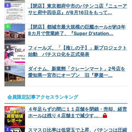
【閉店】東京都府中市のパチンコ店『ニューア
サヒ府中四谷店』が8月16日をもって...
【閉店】都城市最大規模の巨艦ホールが約3年
8カ月で営業終了、『Super D'station...
フィールズ、「【推しの子】」新プロジェクト
始動 パチスロ化を正式発表
ダイナム、新業態「クレーンマート」2号店を
愛知県一宮市にオープン 旧『夢屋一...
会員限定記事アクセスランキング
４年足らずの間に１１店舗を閉鎖・売却、経営
ホールは残り４店舗まで減少す...
スマスロ比率は低貸玉で上昇、パチンコは圧縮