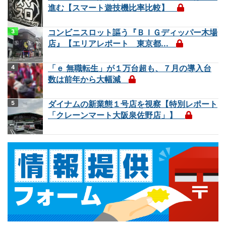
進む【スマート遊技機比率比較】
コンビニスロット謳う『ＢＩＧディッパー木場
店』【エリアレポート 東京都...
「ｅ 無職転生」が１万台超も、７月の導入台
数は前年から大幅減
ダイナムの新業態１号店を視察【特別レポート
「クレーンマート大阪泉佐野店」】