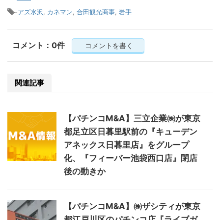
-
アズ水沢
,
カネマン
,
合田観光商事
,
岩手
コメント：0件
コメントを書く
関連記事
【パチンコM&A】三立企業㈱が東京
都足立区日暮里駅前の『キューデン
アネックス日暮里店』をグループ
化、『フィーバー池袋西口店』閉店
後の動きか
【パチンコM&A】㈱ザシティが東京
都江戸川区のパチンコ店『ライブガ