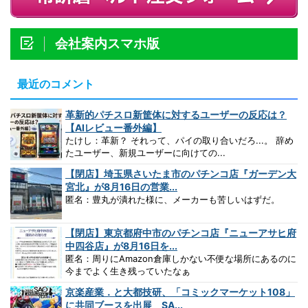
会社案内スマホ版
最近のコメント
革新的パチスロ新筐体に対するユーザーの反応は？
【AIレビュー番外編】
たけし：革新？ それって、パイの取り合いだろ...。 辞め
たユーザー、新規ユーザーに向けての...
【閉店】埼玉県さいたま市のパチンコ店『ガーデン大
宮北』が8月16日の営業...
匿名：豊丸が潰れた様に、メーカーも苦しいはずだ。
【閉店】東京都府中市のパチンコ店『ニューアサヒ府
中四谷店』が8月16日を...
匿名：周りにAmazon倉庫しかない不便な場所にあるのに
今までよく生き残っていたなぁ
京楽産業．と大都技研、「コミックマーケット108」
に共同ブースを出展 SA...