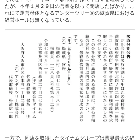
たが、本年１月２９日の営業を以って閉店したばかり。こ
れにて運営母体となるアンダーツリー㈱の滋賀県における
経営ホールは無くなっている。
一方で、同店を取得したダイナムグループは業界最大の経