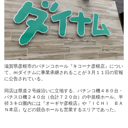
滋賀県彦根市のパチンコホール『キコーナ彦根店』につい
て、㈱ダイナムに事業承継されることが３月１１日の官報
に公告されている。
同店は県道２号線沿いに立地する、パチンコ機４８０台・
パチスロ機２４０台（合計７２０台）の中規模ホール。半
径３キロ圏内には『オーギヤ彦根店』や『ＩＣＨＩ ＢＡ
Ｎ本店』などの競合ホールも営業するエリアであった。