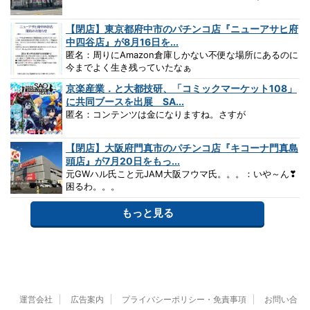
【閉店】東京都府中市のパチンコ店『ニューアサヒ府
中四谷店』が8月16日を...
匿名：周りにAmazon倉庫しかない不便な場所にあるのに
今までよく生き残っていたなぁ
京楽産業．と大都技研、「コミックマーケット108」
に共同ブースを出展 SA...
匿名：コンテンツは金になりますね。さすが
【閉店】大阪府門真市のパチンコ店『キコーナ門真島
頭店』が7月20日をもっ...
元GWハル氏こと元JAM大阪フウマ氏。。。：いや～ん❣
困るわ。。。
もっと見る
運営会社
広告案内
プライバシーポリシー・免責事項
お問い合