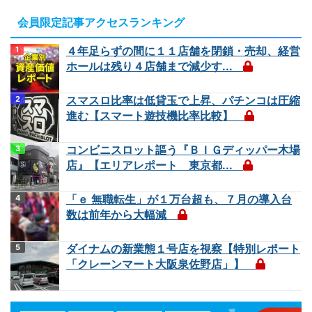
会員限定記事アクセスランキング
４年足らずの間に１１店舗を閉鎖・売却、経営
ホールは残り４店舗まで減少す...
スマスロ比率は低貸玉で上昇、パチンコは圧縮
進む【スマート遊技機比率比較】
コンビニスロット謳う『ＢＩＧディッパー木場
店』【エリアレポート 東京都...
「ｅ 無職転生」が１万台超も、７月の導入台
数は前年から大幅減
ダイナムの新業態１号店を視察【特別レポート
「クレーンマート大阪泉佐野店」】