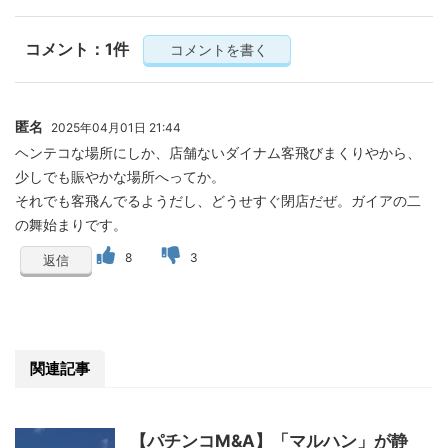
コメント：1件
コメントを書く
匿名
2025年04月01日 21:44
ヘンテコな場所にしか、店舗ないダイナム客飛びまくりやから、
少しでも賑やかな場所へってか。
それでも客飛んでるようだし、どうせすぐ閉店だぜ。ガイアの二
の舞始まりです。
8
3
返信
関連記事
【パチンコM&A】「マルハン」が静