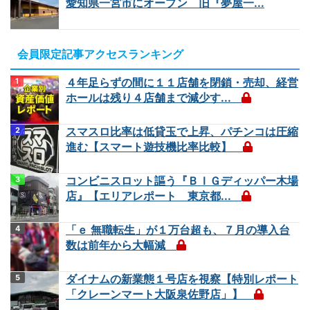
愛知県一宮市にオープン 旧『夢屋一...
会員限定記事アクセスランキング
４年足らずの間に１１店舗を閉鎖・売却、経営
ホールは残り４店舗まで減少す...
スマスロ比率は低貸玉で上昇、パチンコは圧縮
進む【スマート遊技機比率比較】
コンビニスロット謳う『ＢＩＧディッパー木場
店』【エリアレポート 東京都...
「ｅ 無職転生」が１万台超も、７月の導入台
数は前年から大幅減
ダイナムの新業態１号店を視察【特別レポート
「クレーンマート大阪泉佐野店」】