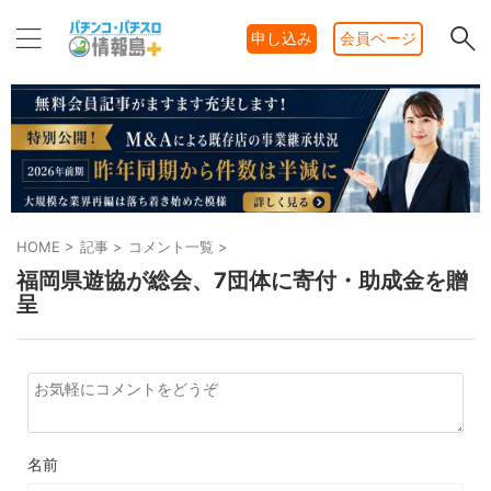
申し込み
会員ページ
HOME
>
記事
>
コメント一覧
>
福岡県遊協が総会、7団体に寄付・助成金を贈
呈
名前