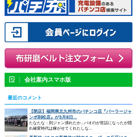
会社案内スマホ版
最近のコメント
【閉店】福岡県北九州市のパチンコ店『パーラージャ
ンボ則松店』が3月8日...
たなたな：則ジャン潰れたか…パオのが世話になったが隠
れ確変時代は稼がせてくれたしな…