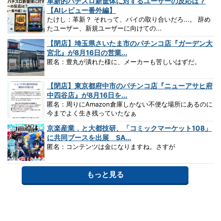
革新的パチスロ新筐体に対するユーザーの反応は？
【AIレビュー番外編】
たけし：革新？ それって、パイの取り合いだろ...。 辞め
たユーザー、新規ユーザーに向けての...
【閉店】埼玉県さいたま市のパチンコ店『ガーデン大
宮北』が8月16日の営業...
匿名：豊丸が潰れた様に、メーカーも苦しいはずだ。
【閉店】東京都府中市のパチンコ店『ニューアサヒ府
中四谷店』が8月16日を...
匿名：周りにAmazon倉庫しかない不便な場所にあるのに
今までよく生き残っていたなぁ
京楽産業．と大都技研、「コミックマーケット108」
に共同ブースを出展 SA...
匿名：コンテンツは金になりますね。さすが
もっと見る