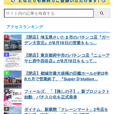
アクセスランキング
【閉店】埼玉県さいたま市のパチンコ店『ガー
デン大宮北』が8月16日の営業をもっ...
【閉店】東京都府中市のパチンコ店『ニューア
サヒ府中四谷店』が8月16日をもって...
【閉店】都城市最大規模の巨艦ホールが約3年
8カ月で営業終了、『Super D'station...
フィールズ、「【推しの子】」新プロジェクト
始動 パチスロ化を正式発表
ダイナム、新業態「クレーンマート」2号店を