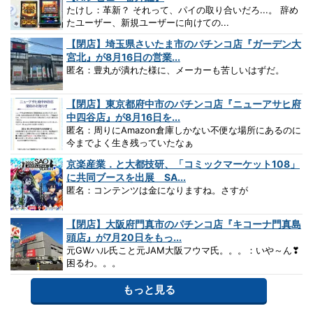
たけし：革新？ それって、パイの取り合いだろ...。 辞め
たユーザー、新規ユーザーに向けての...
【閉店】埼玉県さいたま市のパチンコ店『ガーデン大
宮北』が8月16日の営業...
匿名：豊丸が潰れた様に、メーカーも苦しいはずだ。
【閉店】東京都府中市のパチンコ店『ニューアサヒ府
中四谷店』が8月16日を...
匿名：周りにAmazon倉庫しかない不便な場所にあるのに
今までよく生き残っていたなぁ
京楽産業．と大都技研、「コミックマーケット108」
に共同ブースを出展 SA...
匿名：コンテンツは金になりますね。さすが
【閉店】大阪府門真市のパチンコ店『キコーナ門真島
頭店』が7月20日をもっ...
元GWハル氏こと元JAM大阪フウマ氏。。。：いや～ん❣
困るわ。。。
もっと見る