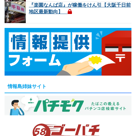
『楽園なんば店』が稼働をけん引【大阪千日前
地区最新動向】
情報島姉妹サイト