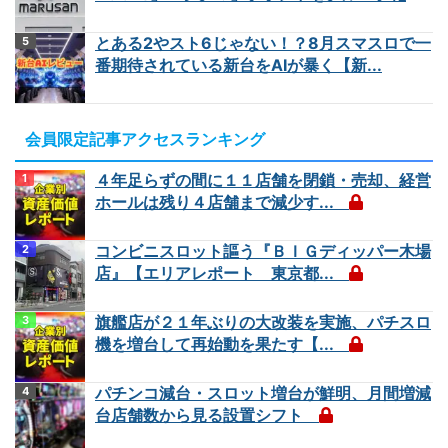
とある2やスト6じゃない！？8月スマスロで一
番期待されている新台をAIが暴く【新...
会員限定記事アクセスランキング
４年足らずの間に１１店舗を閉鎖・売却、経営
ホールは残り４店舗まで減少す...
コンビニスロット謳う『ＢＩＧディッパー木場
店』【エリアレポート 東京都...
旗艦店が２１年ぶりの大改装を実施、パチスロ
機を増台して再始動を果たす【...
パチンコ減台・スロット増台が鮮明、月間増減
台店舗数から見る設置シフト