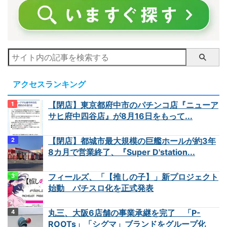
アクセスランキング
【閉店】東京都府中市のパチンコ店『ニューア
サヒ府中四谷店』が8月16日をもって...
【閉店】都城市最大規模の巨艦ホールが約3年
8カ月で営業終了、『Super D'station...
フィールズ、「【推しの子】」新プロジェクト
始動 パチスロ化を正式発表
丸三、大阪6店舗の事業承継を完了 「P-
ROOTs」「シグマ」ブランドをグループ化